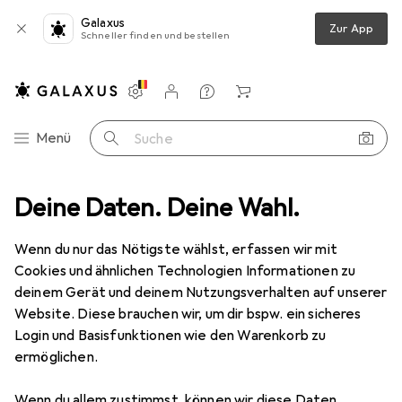
Galaxus
Zur App
Schneller finden und bestellen
Einstellungen
Kundenkonto
Vergleichslisten
Merklisten
Warenkorb
Navigation nach Kategorien
Menü
Suche
De'Longhi
Deine Daten. Deine Wahl.
Hersteller
Wenn du nur das Nötigste wählst, erfassen wir mit
Cookies und ähnlichen Technologien Informationen zu
Kategorien anzeigen
deinem Gerät und deinem Nutzungsverhalten auf unserer
Website. Diese brauchen wir, um dir bspw. ein sicheres
Diese Marke gefällt mir
Login und Basisfunktionen wie den Warenkorb zu
ermöglichen.
Mehr über De'Longhi erfahren
Wenn du allem zustimmst, können wir diese Daten