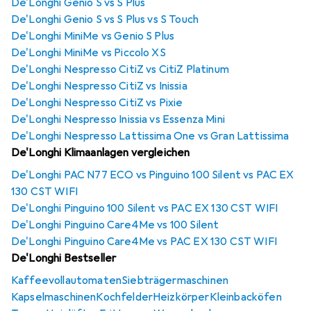
De'Longhi Genio S vs S Plus
De'Longhi Genio S vs S Plus vs S Touch
De'Longhi MiniMe vs Genio S Plus
De'Longhi MiniMe vs Piccolo XS
De'Longhi Nespresso CitiZ vs CitiZ Platinum
De'Longhi Nespresso CitiZ vs Inissia
De'Longhi Nespresso CitiZ vs Pixie
De'Longhi Nespresso Inissia vs Essenza Mini
De'Longhi Nespresso Lattissima One vs Gran Lattissima
De'Longhi Klimaanlagen vergleichen
De'Longhi PAC N77 ECO vs Pinguino 100 Silent vs PAC EX
130 CST WIFI
De'Longhi Pinguino 100 Silent vs PAC EX 130 CST WIFI
De'Longhi Pinguino Care4Me vs 100 Silent
De'Longhi Pinguino Care4Me vs PAC EX 130 CST WIFI
De'Longhi Bestseller
Kaffeevollautomaten
Siebträgermaschinen
Kapselmaschinen
Kochfelder
Heizkörper
Kleinbacköfen