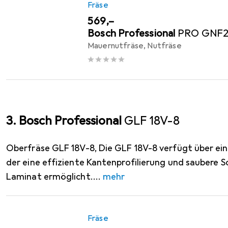
Fräse
EUR
569,–
Bosch Professional
PRO GNF
Mauernutfräse, Nutfräse
3. Bosch Professional
GLF 18V-8
Oberfräse GLF 18V-8, Die GLF 18V-8 verfügt über ei
der eine effiziente Kantenprofilierung und saubere S
Laminat ermöglicht.
mehr
Fräse