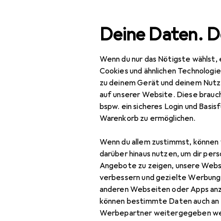
Suche
Deine Daten. D
Wenn du nur das Nötigste wählst, 
Navigation nach Kategorien
Gesamtsortiment
Cookies und ähnlichen Technologi
zu deinem Gerät und deinem Nutz
Baumarkt + Garten
auf unserer Website. Diese brauch
bspw. ein sicheres Login und Basis
Werkzeug +
Warenkorb zu ermöglichen.
Werkstatt
Wenn du allem zustimmst, können 
Elektrowerkzeug
darüber hinaus nutzen, um dir pers
Fräsen + Hobeln
Angebote zu zeigen, unsere Webs
verbessern und gezielte Werbung
Drehmaschine
anderen Webseiten oder Apps an
können bestimmte Daten auch an 
Fräse
Werbepartner weitergegeben we