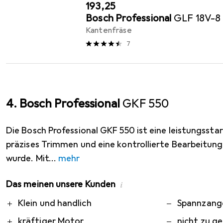
EUR
193,25
Bosch Professional
GLF 18V-8
Kantenfräse
7
4. Bosch Professional
GKF 550
Die Bosch Professional GKF 550 ist eine leistungsstar
präzises Trimmen und eine kontrollierte Bearbeitun
wurde. Mit
mehr
Das meinen unsere Kunden
i
Pro
Contra
Klein und handlich
Spannzang
kräftiger Motor
nicht zu g