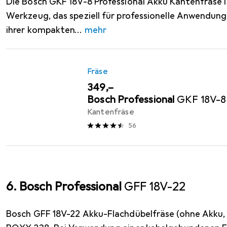
Die Bosch GKF 18V-8 Professional Akku Kantenfräse 
Werkzeug, das speziell für professionelle Anwendung
ihrer kompakten
mehr
Fräse
EUR
349,–
Bosch Professional
GKF 18V-8
Kantenfräse
56
6. Bosch Professional
GFF 18V-22
Bosch GFF 18V-22 Akku-Flachdübelfräse (ohne Akku, 