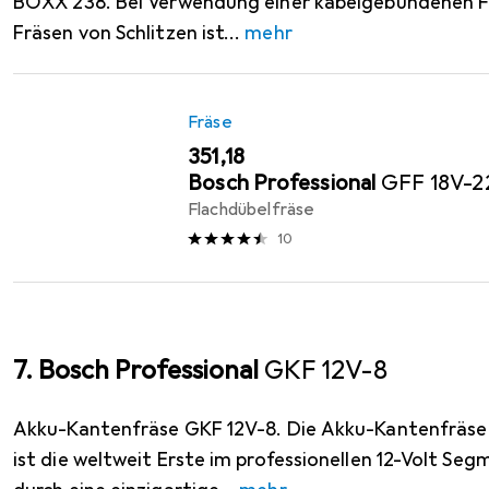
BOXX 238. Bei Verwendung einer kabelgebundenen F
Fräsen von Schlitzen ist
mehr
Fräse
EUR
351,18
Bosch Professional
GFF 18V-2
Flachdübelfräse
10
7. Bosch Professional
GKF 12V-8
Akku-Kantenfräse GKF 12V-8. Die Akku-Kantenfräse 
ist die weltweit Erste im professionellen 12-Volt Seg