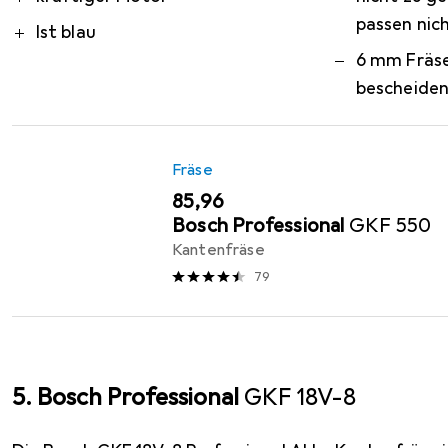
passen nic
Ist blau
6 mm Fräse
bescheide
Fräse
EUR
85,96
Bosch Professional
GKF 550
Kantenfräse
79
5. Bosch Professional
GKF 18V-8