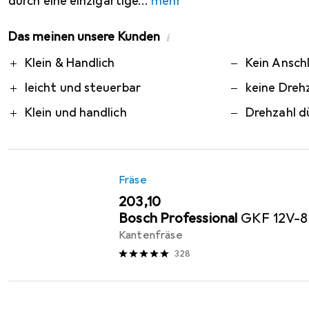
durch eine einzigartige
mehr
Das meinen unsere Kunden
i
Pro
Contra
Klein & Handlich
Kein Ansch
leicht und steuerbar
keine Dreh
Klein und handlich
Drehzahl d
Fräse
EUR
203,10
Bosch Professional
GKF 12V-8
Kantenfräse
328