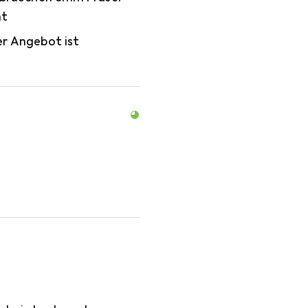
ht
r Angebot ist
n