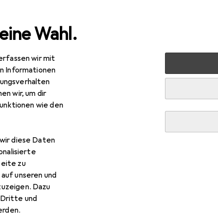
eine Wahl.
erfassen wir mit
Bestseller Fräsen von Bosch
en Informationen
ungsverhalten
en wir, um dir
Diese Seite bleibt immer aktuell und wird automatisch aktuali
funktionen wie den
wir diese Daten
1. Bosch Professional
GNF 18V-40
onalisierte
eite zu
Der Bosch Blauw 06016C5000 GNF18V-40 ist ein akku
 auf unseren und
für professionelle Holzbearbeitungsanwendungen, d
zuzeigen. Dazu
im robusten L-Boxx
mehr
Dritte und
rden.