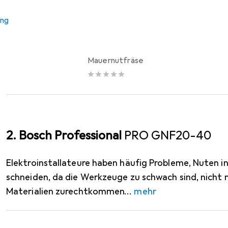
Fräse
ung
EUR
478,77
Bosch Professional
GNF 18V-
Mauernutfräse
2. Bosch Professional
PRO GNF20-40
Elektroinstallateure haben häufig Probleme, Nuten 
schneiden, da die Werkzeuge zu schwach sind, nicht 
Materialien zurechtkommen
mehr