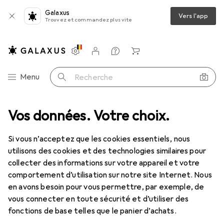
Galaxus
Vers l'app
Trouvez et commandez plus vite
Paramètres
Compte client
Listes de comparaison
Listes d'envies
Panier
Navigation par catégorie
Menu
Recherche
Vos données. Votre choix.
Si vous n’acceptez que les cookies essentiels, nous
utilisons des cookies et des technologies similaires pour
collecter des informations sur votre appareil et votre
comportement d’utilisation sur notre site Internet. Nous
en avons besoin pour vous permettre, par exemple, de
vous connecter en toute sécurité et d’utiliser des
fonctions de base telles que le panier d’achats.