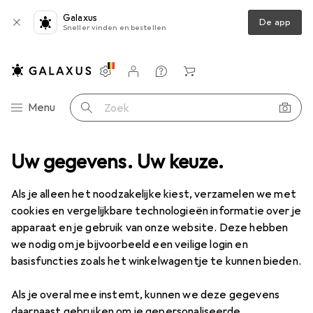
Galaxus
De app
Sneller vinden en bestellen
Instellingen
Klantenaccount
Produktvergelijking
Verlanglijstje
Winkelmandje
Categorie navigatie
Menu
Zoek op
Uw gegevens. Uw keuze.
Als je alleen het noodzakelijke kiest, verzamelen we met
cookies en vergelijkbare technologieën informatie over je
apparaat en je gebruik van onze website. Deze hebben
we nodig om je bijvoorbeeld een veilige login en
basisfuncties zoals het winkelwagentje te kunnen bieden.
Als je overal mee instemt, kunnen we deze gegevens
daarnaast gebruiken om je gepersonaliseerde