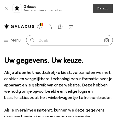
Galaxus
De app
Sneller vinden en bestellen
Instellingen
Klantenaccount
Produktvergelijking
Verlanglijstje
Winkelmandje
Categorie navigatie
Menu
Zoek op
Best verkochte Waterkokers
Uw gegevens. Uw keuze.
van De'Longhi
Als je alleen het noodzakelijke kiest, verzamelen we met
cookies en vergelijkbare technologieën informatie over je
Deze pagina blijft altijd actueel en wordt automatisch
apparaat en je gebruik van onze website. Deze hebben
i
bijgewerkt.
we nodig om je bijvoorbeeld een veilige login en
basisfuncties zoals het winkelwagentje te kunnen bieden.
1. De'Longhi
Iconia Vintage
Als je overal mee instemt, kunnen we deze gegevens
daarnaast gebruiken om je gepersonaliseerde