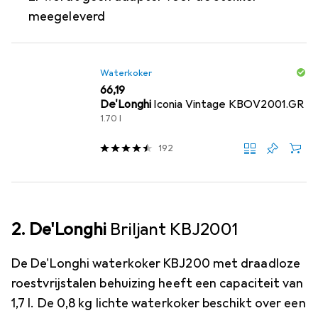
meegeleverd
Waterkoker
EUR
66,19
De'Longhi
Iconia Vintage KBOV2001.GR
1.70 l
192
2. De'Longhi
Briljant KBJ2001
De De'Longhi waterkoker KBJ200 met draadloze
roestvrijstalen behuizing heeft een capaciteit van
1,7 l. De 0,8 kg lichte waterkoker beschikt over een