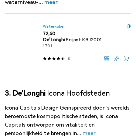
waterniveau-
meer
Waterkoker
EUR
72,60
De'Longhi
Briljant KBJ2001
1.70 l
8
3. De'Longhi
Icona Hoofdsteden
Icona Capitals Design Geïnspireerd door 's werelds
beroemdste kosmopolitische steden, is Icona
Capitals ontworpen om vitaliteit en
persoonlijkheid te brengen in
meer