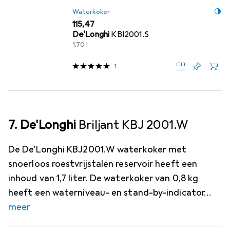
Waterkoker
EUR
115,47
De'Longhi
KBI2001.S
1.70 l
1
7. De'Longhi
Briljant KBJ 2001.W
De De'Longhi KBJ2001.W waterkoker met
snoerloos roestvrijstalen reservoir heeft een
inhoud van 1,7 liter. De waterkoker van 0,8 kg
heeft een waterniveau- en stand-by-indicator
meer