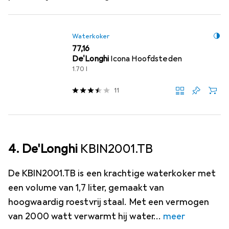
Waterkoker
EUR
77,16
De'Longhi
Icona Hoofdsteden
1.70 l
11
4. De'Longhi
KBIN2001.TB
De KBIN2001.TB is een krachtige waterkoker met
een volume van 1,7 liter, gemaakt van
hoogwaardig roestvrij staal. Met een vermogen
van 2000 watt verwarmt hij water
meer