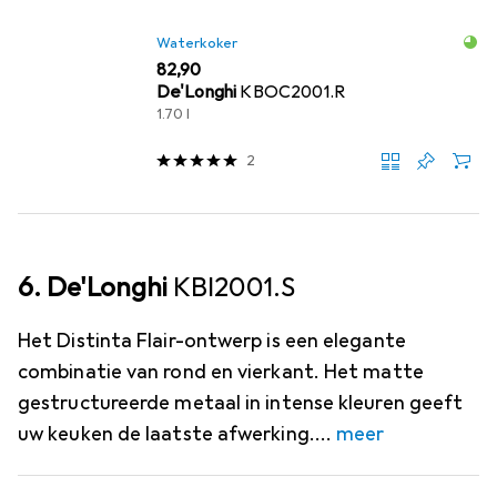
Waterkoker
EUR
82,90
De'Longhi
KBOC2001.R
1.70 l
2
6. De'Longhi
KBI2001.S
Het Distinta Flair-ontwerp is een elegante
combinatie van rond en vierkant. Het matte
gestructureerde metaal in intense kleuren geeft
uw keuken de laatste afwerking.
meer