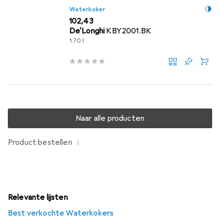
Waterkoker
EUR
102,43
De'Longhi
KBY2001.BK
1.70 l
Naar alle producten
i
Product bestellen
Relevante lijsten
Best verkochte Waterkokers