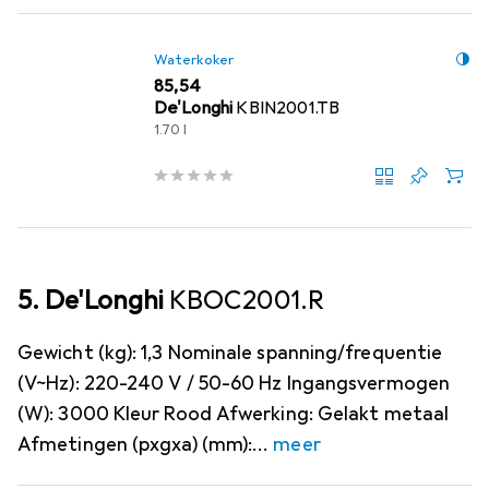
Waterkoker
EUR
85,54
De'Longhi
KBIN2001.TB
1.70 l
5. De'Longhi
KBOC2001.R
Gewicht (kg): 1,3 Nominale spanning/frequentie
(V~Hz): 220-240 V / 50-60 Hz Ingangsvermogen
(W): 3000 Kleur Rood Afwerking: Gelakt metaal
Afmetingen (pxgxa) (mm):
meer