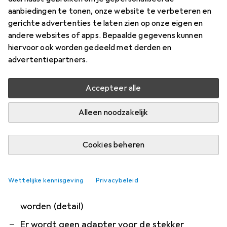
KBOV2001.GR
aanbiedingen te tonen, onze website te verbeteren en
gerichte advertenties te laten zien op onze eigen en
De DeLonghi waterkoker KBOV 2001.GR is een
andere websites of apps. Bepaalde gegevens kunnen
stijlvol waterkoker in retrodesign. De olijfgroene
hiervoor ook worden gedeeld met derden en
roestvrijstalen ketel is draadloos van het
advertentiepartners.
basisstation afneembaar
meer
Accepteer alle
Wat onze klanten zeggen
i
Alleen noodzakelijk
Pro
Contra
prachtig ontwerp
Ziet er geweldig uit, zeer mooie kwaliteit!
Cookies beheren
Zeer stil
Zeer luid
Wettelijke kennisgeving
Privacybeleid
Deksel zou praktischer geopend kunnen
worden (detail)
Er wordt geen adapter voor de stekker