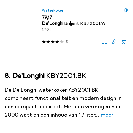
Waterkoker
EUR
79,17
De'Longhi
Briljant KBJ 2001.W
1.70 l
5
8. De'Longhi
KBY2001.BK
De De'Longhi waterkoker KBY2001.BK
combineert functionaliteit en modern design in
een compact apparaat. Met een vermogen van
2000 watt en een inhoud van 1,7 liter
meer