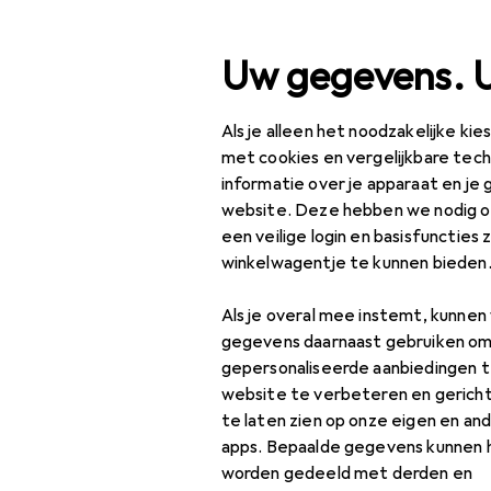
Zoek op
Uw gegevens. 
Als je alleen het noodzakelijke ki
Categorie navigatie
Productassortiment
met cookies en vergelijkbare tec
informatie over je apparaat en je 
Huishouden
website. Deze hebben we nodig om
een veilige login en basisfuncties 
Bagage + accessoires
winkelwagentje te kunnen bieden
Koffer
Als je overal mee instemt, kunne
Reisaccessoires
gegevens daarnaast gebruiken om
gepersonaliseerde aanbiedingen t
Reishanddoeken
website te verbeteren en gerich
te laten zien op onze eigen en an
Slaapmasker
apps. Bepaalde gegevens kunnen 
Tas
worden gedeeld met derden en