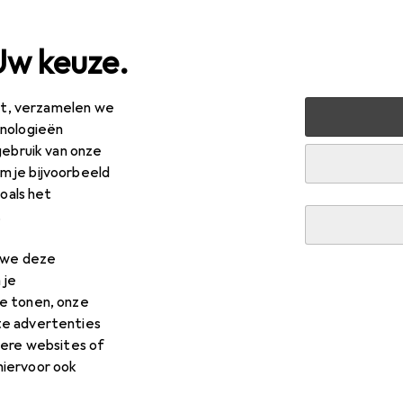
Uw keuze.
est, verzamelen we
hnologieën
gebruik van onze
 je bijvoorbeeld
zoals het
.
n we deze
 je
e tonen, onze
te advertenties
dere websites of
hiervoor ook