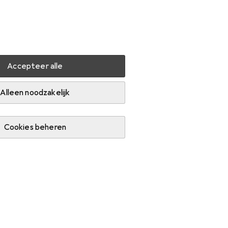
Instellingen
Klantenaccount
Produktvergelijking
Verlanglijstje
Winkelmandje
Inloggen
Accepteer alle
Alleen noodzakelijk
Cookies beheren