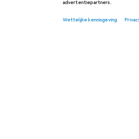
advertentiepartners.
Toilettassen
Verpakkingsorganisatoren
Wettelijke kennisgeving
Privac