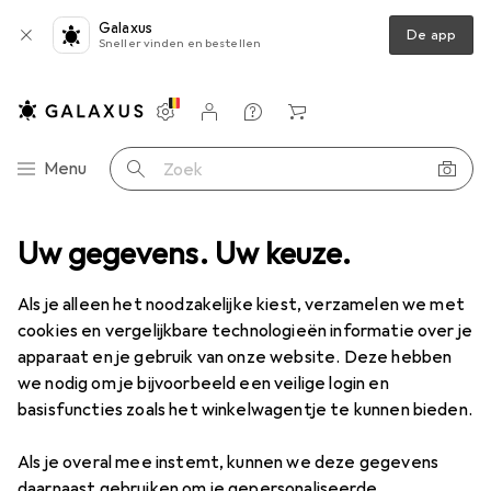
Galaxus
De app
Sneller vinden en bestellen
Instellingen
Klantenaccount
Produktvergelijking
Verlanglijstje
Winkelmandje
Categorie navigatie
Menu
Zoek op
n
Uw gegevens. Uw keuze.
Tuin
Tuingereedschap
Accessoires voor tuingereedschap
Accessoires voor
Als je alleen het noodzakelijke kiest, verzamelen we met
tuingereedschap
cookies en vergelijkbare technologieën informatie over je
apparaat en je gebruik van onze website. Deze hebben
we nodig om je bijvoorbeeld een veilige login en
basisfuncties zoals het winkelwagentje te kunnen bieden.
Producten
Forum
Als je overal mee instemt, kunnen we deze gegevens
daarnaast gebruiken om je gepersonaliseerde