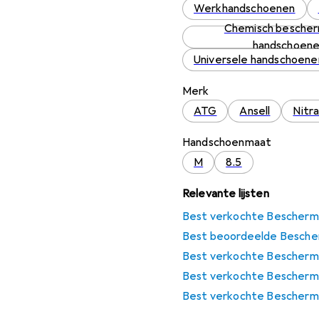
Werkhandschoenen
Chemisch besche
handschoen
Universele handschoene
Merk
ATG
Ansell
Nitr
Handschoenmaat
M
8.5
Relevante lijsten
Best verkochte Bescher
Best beoordeelde Besch
Best verkochte Bescherm
Best verkochte Bescherm
Best verkochte Bescherm