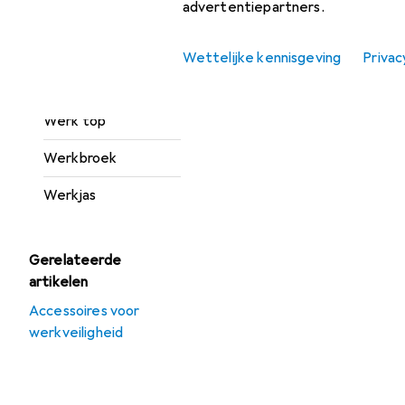
advertentiepartners.
Hoofdbescherming
Wettelijke kennisgeving
Privac
Veiligheidsbril +
gelaatsscherm
Werk top
Werkbroek
Werkjas
Gerelateerde
artikelen
Accessoires voor
werkveiligheid