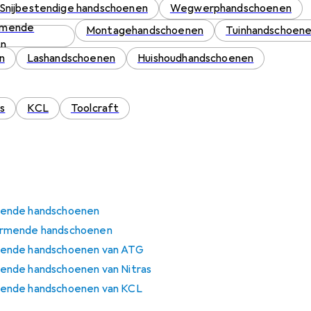
Snijbestendige handschoenen
Wegwerphandschoenen
rmende
Montagehandschoenen
Tuinhandschoen
en
n
Lashandschoenen
Huishoudhandschoenen
as
KCL
Toolcraft
mende handschoenen
ermende handschoenen
ende handschoenen van ATG
ende handschoenen van Nitras
ende handschoenen van KCL