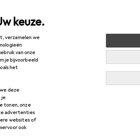
Uw keuze.
est, verzamelen we
ussen + Tuin
Tuin
Arbeidsveiligheid
Werkkleding
B
hnologieën
gebruik van onze
de handschoenen
 je bijvoorbeeld
zoals het
.
n we deze
 je
e tonen, onze
te advertenties
dere websites of
hiervoor ook