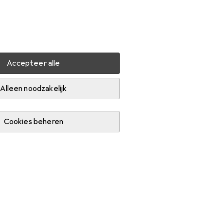
Instellingen
Klantenaccount
Produktvergelijking
Verlanglijstje
Winkelmandje
Inloggen
Accepteer alle
eschermende handschoenen
Alleen noodzakelijk
Cookies beheren