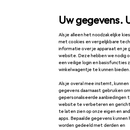
Zoek op
Uw gegevens. 
Als je alleen het noodzakelijke ki
Categorie navigatie
Productassortiment
Kl
Productassortiment
met cookies en vergelijkbare tec
informatie over je apparaat en je 
Beschermen
Klussen + Tuin
website. Deze hebben we nodig om
een veilige login en basisfuncties 
Tuin
winkelwagentje te kunnen bieden
Arbeidsveiligheid
Producten
Forum
Als je overal mee instemt, kunne
Werkkleding
gegevens daarnaast gebruiken om
gepersonaliseerde aanbiedingen t
Beschermend pak +
website te verbeteren en gerich
werkoverall
te laten zien op onze eigen en an
apps. Bepaalde gegevens kunnen 
Beschermende
worden gedeeld met derden en
handschoenen