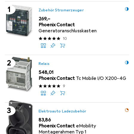
Zubehör Stromerzeuger
EUR
269,–
Phoenix Contact
Generatoranschlusskasten
10
Relais
EUR
548,01
Phoenix Contact
Tc Mobile I/O X200-4G
9
Elektroauto Ladezubehör
EUR
83,86
Phoenix Contact
eMobility
Montagerahmen Typ 1