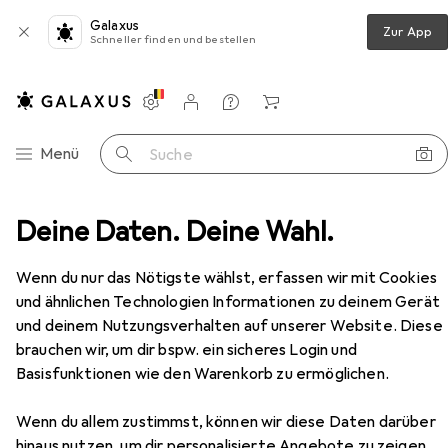
Galaxus
Zur App
Schneller finden und bestellen
Einstellungen
Kundenkonto
Vergleichslisten
Merklisten
Warenkorb
Navigation nach Kategorien
Menü
Suche
Phoenix Contact
Deine Daten. Deine Wahl.
Hersteller
Wenn du nur das Nötigste wählst, erfassen wir mit Cookies
und ähnlichen Technologien Informationen zu deinem Gerät
Kategorien anzeigen
und deinem Nutzungsverhalten auf unserer Website. Diese
brauchen wir, um dir bspw. ein sicheres Login und
Diese Marke gefällt mir
Basisfunktionen wie den Warenkorb zu ermöglichen.
Mehr über Phoenix Contact erfahren
Wenn du allem zustimmst, können wir diese Daten darüber
hinaus nutzen, um dir personalisierte Angebote zu zeigen,