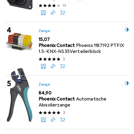
11
Zange
EUR
15,07
Phoenix Contact
Phoenix 1187192 PTFIX
1.5-KNX-NS35Verteilerblock
3
Zange
EUR
84,90
Phoenix Contact
Automatische
Abisolierzange
2