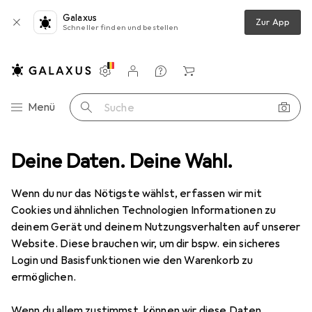
Galaxus
Zur App
Schneller finden und bestellen
Einstellungen
Kundenkonto
Vergleichslisten
Merklisten
Warenkorb
Navigation nach Kategorien
Menü
Suche
Garten
Deine Daten. Deine Wahl.
Elektrobedarf
Elektroinstallation
Kabelverbindung
Kabelverbindung
Wenn du nur das Nötigste wählst, erfassen wir mit
Cookies und ähnlichen Technologien Informationen zu
deinem Gerät und deinem Nutzungsverhalten auf unserer
Produkte
Forum
Website. Diese brauchen wir, um dir bspw. ein sicheres
Login und Basisfunktionen wie den Warenkorb zu
ermöglichen.
Wenn du allem zustimmst, können wir diese Daten