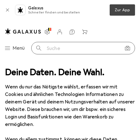
Galaxus
Zur App
Schneller finden und bestellen
Einstellungen
Kundenkonto
Vergleichslisten
Merklisten
Warenkorb
Navigation nach Kategorien
Menü
Suche
+ Garten
Deine Daten. Deine Wahl.
Elektrobedarf
Elektroinstallation
Schnurschalter
Schnurschalter
Wenn du nur das Nötigste wählst, erfassen wir mit
Cookies und ähnlichen Technologien Informationen zu
deinem Gerät und deinem Nutzungsverhalten auf unserer
Produkte
Forum
Website. Diese brauchen wir, um dir bspw. ein sicheres
Login und Basisfunktionen wie den Warenkorb zu
ermöglichen.
Wenn du allem zustimmst, können wir diese Daten