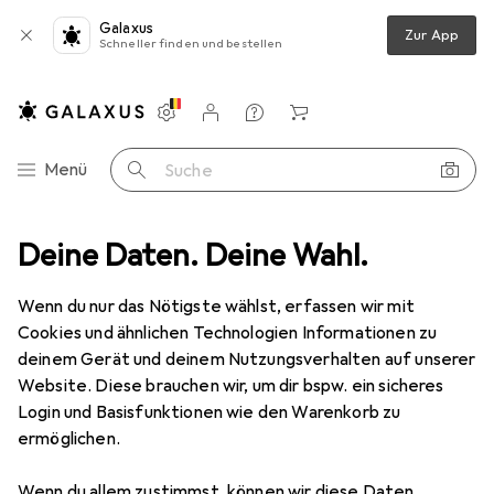
Galaxus
Zur App
Schneller finden und bestellen
Einstellungen
Kundenkonto
Vergleichslisten
Merklisten
Warenkorb
Navigation nach Kategorien
Menü
Suche
samtsortiment
Deine Daten. Deine Wahl.
Haushalt
Reinigungsgeräte
Fenstersauger
Fenstersauger
Wenn du nur das Nötigste wählst, erfassen wir mit
Cookies und ähnlichen Technologien Informationen zu
deinem Gerät und deinem Nutzungsverhalten auf unserer
Produkte
Forum
Website. Diese brauchen wir, um dir bspw. ein sicheres
Login und Basisfunktionen wie den Warenkorb zu
ermöglichen.
Wenn du allem zustimmst, können wir diese Daten