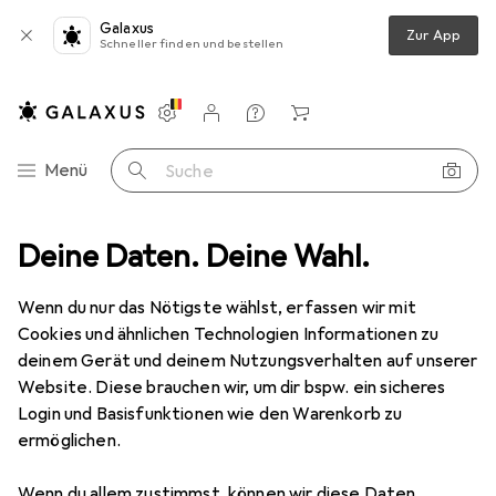
Galaxus
Zur App
Schneller finden und bestellen
Einstellungen
Kundenkonto
Vergleichslisten
Merklisten
Warenkorb
Navigation nach Kategorien
Menü
Suche
Deine Daten. Deine Wahl.
Wenn du nur das Nötigste wählst, erfassen wir mit
Cookies und ähnlichen Technologien Informationen zu
deinem Gerät und deinem Nutzungsverhalten auf unserer
Website. Diese brauchen wir, um dir bspw. ein sicheres
Login und Basisfunktionen wie den Warenkorb zu
ermöglichen.
Wenn du allem zustimmst, können wir diese Daten