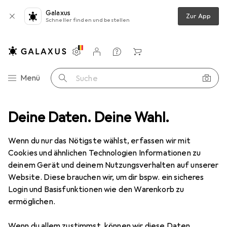
Galaxus
Zur App
Schneller finden und bestellen
Einstellungen
Kundenkonto
Vergleichslisten
Merklisten
Warenkorb
Navigation nach Kategorien
Menü
Suche
itssicherheit
Deine Daten. Deine Wahl.
Arbeitsbekleidung
Schutzanzug + Arbeitsoverall
Schutzanzug + Arbeitsoverall
Wenn du nur das Nötigste wählst, erfassen wir mit
Cookies und ähnlichen Technologien Informationen zu
deinem Gerät und deinem Nutzungsverhalten auf unserer
Produkte
Forum
Website. Diese brauchen wir, um dir bspw. ein sicheres
Login und Basisfunktionen wie den Warenkorb zu
ermöglichen.
Wenn du allem zustimmst, können wir diese Daten