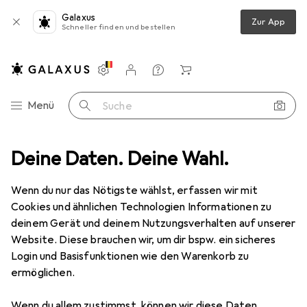
Galaxus
Zur App
Schneller finden und bestellen
Einstellungen
Kundenkonto
Vergleichslisten
Merklisten
Warenkorb
Navigation nach Kategorien
Menü
Suche
Garten
Deine Daten. Deine Wahl.
Elektrobedarf
Stromverteilung
Verlängerungskabel
Verlängerungskabel
Wenn du nur das Nötigste wählst, erfassen wir mit
Cookies und ähnlichen Technologien Informationen zu
deinem Gerät und deinem Nutzungsverhalten auf unserer
Produkte
Forum
Website. Diese brauchen wir, um dir bspw. ein sicheres
Login und Basisfunktionen wie den Warenkorb zu
ermöglichen.
Wenn du allem zustimmst, können wir diese Daten