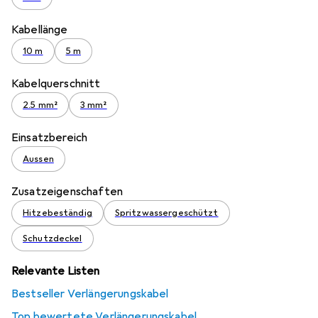
Kabellänge
10 m
5 m
Kabelquerschnitt
2.5 mm²
3 mm²
Einsatzbereich
Aussen
Zusatzeigenschaften
Hitzebeständig
Spritzwassergeschützt
Schutzdeckel
Relevante Listen
Bestseller Verlängerungskabel
Top bewertete Verlängerungskabel