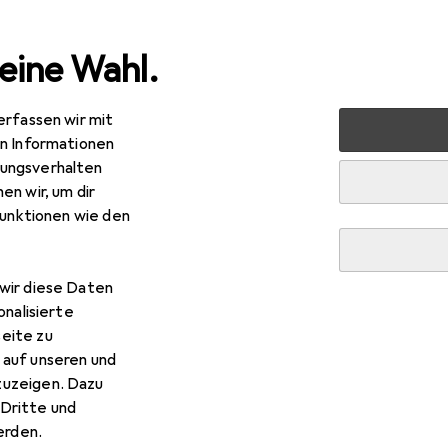
eine Wahl.
erfassen wir mit
verkauf
Baby + Eltern
Babytransport
en Informationen
ungsverhalten
 Babytransport
en wir, um dir
funktionen wie den
wir diese Daten
onalisierte
eite zu
 auf unseren und
zuzeigen. Dazu
Dritte und
rden.