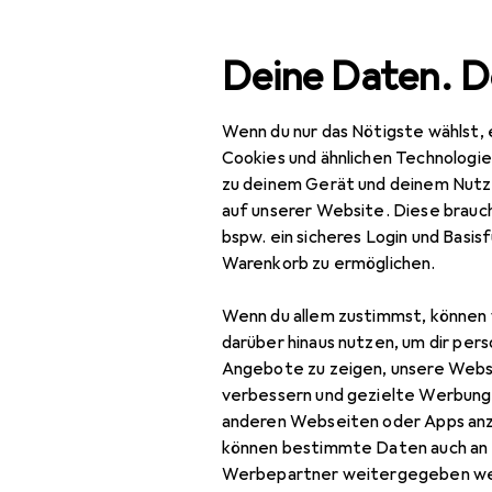
Suche
Deine Daten. D
Wenn du nur das Nötigste wählst, 
Navigation nach Kategorien
Gesamtsortiment
Aus
Gesamtsortiment
Cookies und ähnlichen Technologi
zu deinem Gerät und deinem Nutz
Ausverkauf
Ausverkauf
auf unserer Website. Diese brauch
bspw. ein sicheres Login und Basis
Baby + Eltern
Warenkorb zu ermöglichen.
Babytransport
Wenn du allem zustimmst, können 
Kindersitz Zubehör
darüber hinaus nutzen, um dir pers
Angebote zu zeigen, unsere Webs
Kinderwagen
verbessern und gezielte Werbung
anderen Webseiten oder Apps an
Sonnenblende Auto
können bestimmte Daten auch an 
Tragewanne +
Werbepartner weitergegeben we