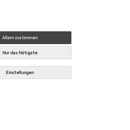
Einstellungen
Kundenkonto
Vergleichslisten
Merklisten
Warenkorb
Anmelden
Allem zustimmen
Nur das Nötigste
Einstellungen