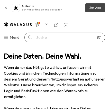
Galaxus
Zur App
Schneller finden und bestellen
Einstellungen
Kundenkonto
Vergleichslisten
Merklisten
Warenkorb
Navigation nach Kategorien
Menü
Suche
Deine Daten. Deine Wahl.
Gesamtsortiment
Tierbedarf
Nager
Nager
Wenn du nur das Nötigste wählst, erfassen wir mit
Cookies und ähnlichen Technologien Informationen zu
deinem Gerät und deinem Nutzungsverhalten auf unserer
Entdecken
Forum
Website. Diese brauchen wir, um dir bspw. ein sicheres
Login und Basisfunktionen wie den Warenkorb zu
Bestseller
ermöglichen.
Wenn du allem zustimmst, können wir diese Daten