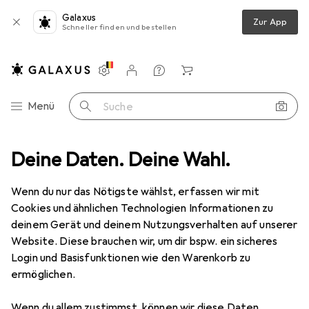
Galaxus
Zur App
Schneller finden und bestellen
Einstellungen
Kundenkonto
Vergleichslisten
Merklisten
Warenkorb
Navigation nach Kategorien
Menü
Suche
Deine Daten. Deine Wahl.
Gesamtsortiment
Sport
Sportbekleidung
Sportbekleidung
Wenn du nur das Nötigste wählst, erfassen wir mit
Cookies und ähnlichen Technologien Informationen zu
deinem Gerät und deinem Nutzungsverhalten auf unserer
Entdecken
Forum
Website. Diese brauchen wir, um dir bspw. ein sicheres
Login und Basisfunktionen wie den Warenkorb zu
Hintergrund
ermöglichen.
Wenn du allem zustimmst, können wir diese Daten