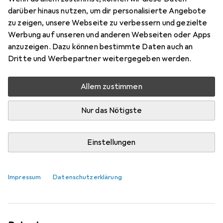
darüber hinaus nutzen, um dir personalisierte Angebote
zu zeigen, unsere Webseite zu verbessern und gezielte
Werbung auf unseren und anderen Webseiten oder Apps
anzuzeigen. Dazu können bestimmte Daten auch an
Dritte und Werbepartner weitergegeben werden.
Allem zustimmen
Nur das Nötigste
Einstellungen
52 Kilometer, 2500 Höhenmeter:
Diese Lektionen musste ich lernen
Impressum
Datenschutzerklärung
Siri Schubert
66 Likes
66
16 Kommentare
16