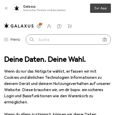
Galaxus
Zur App
Schneller finden und bestellen
Einstellungen
Kundenkonto
Vergleichslisten
Merklisten
Warenkorb
Navigation nach Kategorien
Menü
Suche
+ Garten
Deine Daten. Deine Wahl.
Werkzeug + Werkstatt
Messwerkzeug
Messlehre
Messlehre
Wenn du nur das Nötigste wählst, erfassen wir mit
Cookies und ähnlichen Technologien Informationen zu
deinem Gerät und deinem Nutzungsverhalten auf unserer
Produkte
Forum
Website. Diese brauchen wir, um dir bspw. ein sicheres
Login und Basisfunktionen wie den Warenkorb zu
ermöglichen.
Wenn du allem zustimmst, können wir diese Daten