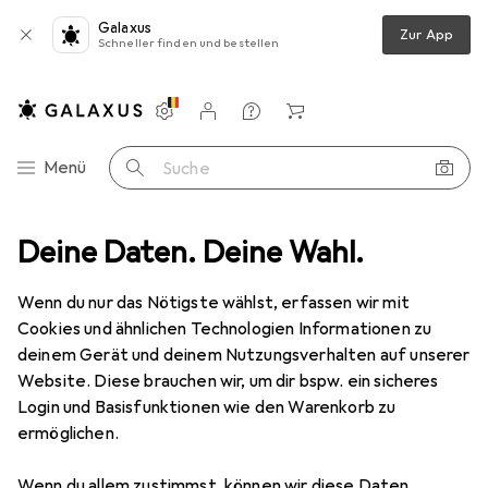
Galaxus
Zur App
Schneller finden und bestellen
Einstellungen
Kundenkonto
Vergleichslisten
Merklisten
Warenkorb
Navigation nach Kategorien
Menü
Suche
nt
Deine Daten. Deine Wahl.
Baumarkt + Garten
Werkzeug + Werkstatt
Messgeräte
Messgeräte
Wenn du nur das Nötigste wählst, erfassen wir mit
Cookies und ähnlichen Technologien Informationen zu
deinem Gerät und deinem Nutzungsverhalten auf unserer
Entdecken
Forum
Website. Diese brauchen wir, um dir bspw. ein sicheres
Login und Basisfunktionen wie den Warenkorb zu
Ratgeber
ermöglichen.
Wenn du allem zustimmst, können wir diese Daten