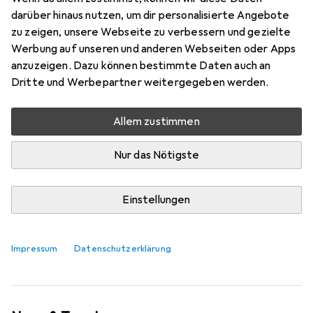
darüber hinaus nutzen, um dir personalisierte Angebote
zu zeigen, unsere Webseite zu verbessern und gezielte
Werbung auf unseren und anderen Webseiten oder Apps
anzuzeigen. Dazu können bestimmte Daten auch an
Dritte und Werbepartner weitergegeben werden.
Allem zustimmen
Nur das Nötigste
Einstellungen
Darum braucht jeder Haushalt ein
Ortungsgerät
Impressum
Datenschutzerklärung
Ann-Kathrin Schäfer
224 Likes
224
61 Kommentare
61