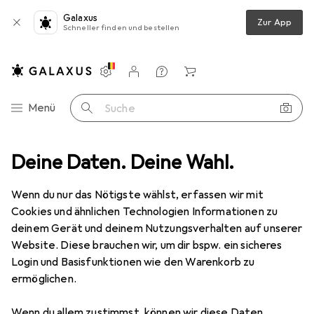
Galaxus
Zur App
Schneller finden und bestellen
Einstellungen
Kundenkonto
Vergleichslisten
Merklisten
Warenkorb
Navigation nach Kategorien
Menü
Suche
timent
Deine Daten. Deine Wahl.
Baumarkt + Garten
Bauen + Renovieren
Eisenwaren
Eisenwaren
Wenn du nur das Nötigste wählst, erfassen wir mit
Cookies und ähnlichen Technologien Informationen zu
deinem Gerät und deinem Nutzungsverhalten auf unserer
Entdecken
Forum
Website. Diese brauchen wir, um dir bspw. ein sicheres
Login und Basisfunktionen wie den Warenkorb zu
Bestseller
ermöglichen.
Wenn du allem zustimmst, können wir diese Daten