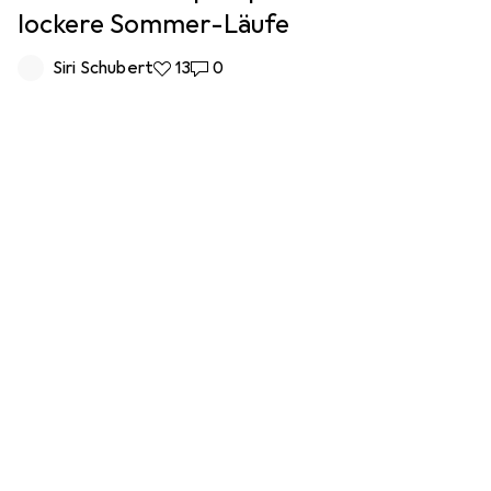
lockere Sommer-Läufe
Siri Schubert
13 Likes
13
0 Kommentare
0