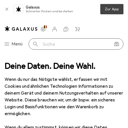
Galaxus
Zur App
Schneller finden und bestellen
Einstellungen
Kundenkonto
Vergleichslisten
Merklisten
Warenkorb
Navigation nach Kategorien
Menü
Suche
Deine Daten. Deine Wahl.
Gesamtsortiment
Mode
Baby
Baby
Wenn du nur das Nötigste wählst, erfassen wir mit
Cookies und ähnlichen Technologien Informationen zu
deinem Gerät und deinem Nutzungsverhalten auf unserer
Entdecken
Forum
Website. Diese brauchen wir, um dir bspw. ein sicheres
Login und Basisfunktionen wie den Warenkorb zu
Ratgeber
ermöglichen.
Wenn du allem zustimmst, können wir diese Daten