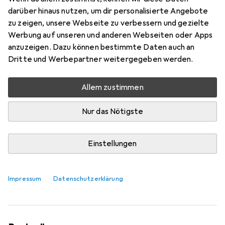
darüber hinaus nutzen, um dir personalisierte Angebote
zu zeigen, unsere Webseite zu verbessern und gezielte
Werbung auf unseren und anderen Webseiten oder Apps
anzuzeigen. Dazu können bestimmte Daten auch an
Dritte und Werbepartner weitergegeben werden.
Allem zustimmen
Nur das Nötigste
Einstellungen
Cigarette Jeans – der nächste grosse
Denim-Trend
Impressum
Datenschutzerklärung
Stephanie Vinzens
164 Likes
164
19 Kommentare
19