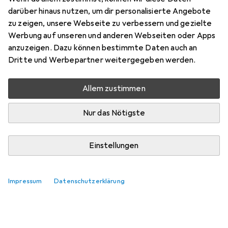
darüber hinaus nutzen, um dir personalisierte Angebote
zu zeigen, unsere Webseite zu verbessern und gezielte
Werbung auf unseren und anderen Webseiten oder Apps
anzuzeigen. Dazu können bestimmte Daten auch an
Dritte und Werbepartner weitergegeben werden.
Allem zustimmen
Nur das Nötigste
Einstellungen
Apples neuer CEO ist die ideale Wahl
Samuel Buchmann
154 Likes
154
38 Kommentare
38
Impressum
Datenschutzerklärung