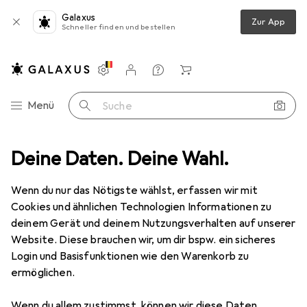
Galaxus
Zur App
Schneller finden und bestellen
Einstellungen
Kundenkonto
Vergleichslisten
Merklisten
Warenkorb
Navigation nach Kategorien
Menü
Suche
Deine Daten. Deine Wahl.
Gesamtsortiment
Mode
Herren
Herren
Wenn du nur das Nötigste wählst, erfassen wir mit
Cookies und ähnlichen Technologien Informationen zu
deinem Gerät und deinem Nutzungsverhalten auf unserer
Entdecken
Forum
Website. Diese brauchen wir, um dir bspw. ein sicheres
Login und Basisfunktionen wie den Warenkorb zu
Meinung
ermöglichen.
Wenn du allem zustimmst, können wir diese Daten