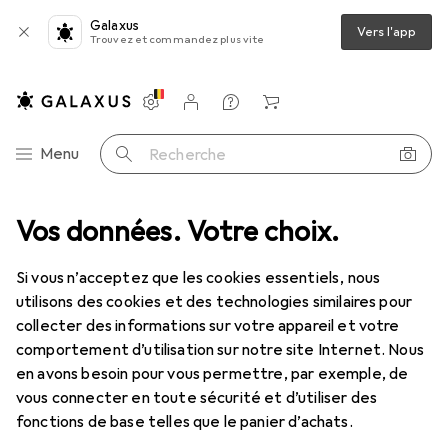
Galaxus
Vers l'app
Trouvez et commandez plus vite
Paramètres
Compte client
Listes de comparaison
Listes d'envies
Panier
Navigation par catégorie
Menu
Recherche
De'Longhi
Vos données. Votre choix.
Fabricant
Si vous n’acceptez que les cookies essentiels, nous
utilisons des cookies et des technologies similaires pour
Voir les catégories
collecter des informations sur votre appareil et votre
comportement d’utilisation sur notre site Internet. Nous
J'aime cette marque
en avons besoin pour vous permettre, par exemple, de
vous connecter en toute sécurité et d’utiliser des
En savoir plus sur De'Longhi
fonctions de base telles que le panier d’achats.