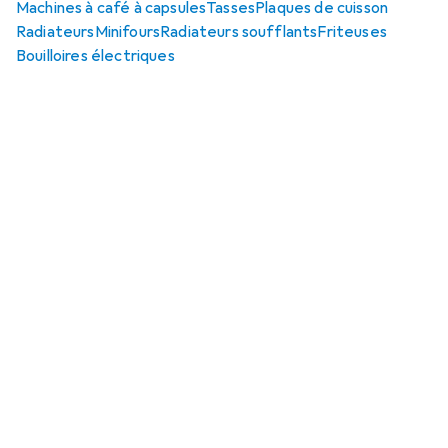
Machines à café à capsules
Tasses
Plaques de cuisson
Radiateurs
Minifours
Radiateurs soufflants
Friteuses
Bouilloires électriques