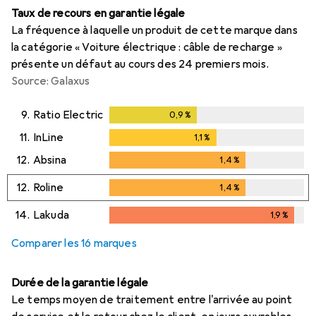
Taux de recours en garantie légale
La fréquence à laquelle un produit de cette marque dans
la catégorie « Voiture électrique : câble de recharge »
présente un défaut au cours des 24 premiers mois.
Source: Galaxus
9.
Ratio Electric
0,9
%
0,9
%
11.
InLine
1,1
%
1,1
%
12.
Absina
1,4
%
1,4
%
12.
Roline
1,4
%
1,4
%
14.
Lakuda
1,9
%
1,9
%
Comparer les 16 marques
Durée de la garantie légale
Le temps moyen de traitement entre l'arrivée au point