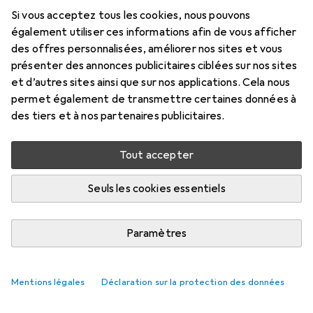
Type 2, 7.40 kW, 32 A, 7.50 m
Si vous acceptez tous les cookies, nous pouvons
Prix en EUR TVA incl.
également utiliser ces informations afin de vous afficher
des offres personnalisées, améliorer nos sites et vous
Marque
Évaluations
présenter des annonces publicitaires ciblées sur nos sites
Plus de produits Roline
2
et d’autres sites ainsi que sur nos applications. Cela nous
permet également de transmettre certaines données à
des tiers et à nos partenaires publicitaires.
Livré entre lun, 17/8 et jeu, 20/8
Plus de 10 pièces en stock chez le fournisseur
Tout accepter
M'informer si le produit est disponible plus tôt
Seuls les cookies essentiels
Ajouter au panier
Paramètres
Comparer
Ajouter à la liste
Mentions légales
Déclaration sur la protection des données
livraison gratuite