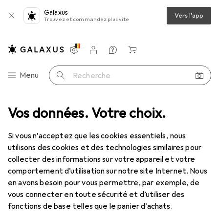
Galaxus
Vers l'app
Trouvez et commandez plus vite
Paramètres
Compte client
Listes de comparaison
Listes d'envies
Panier
Navigation par catégorie
Menu
Recherche
Roline Câble de recharge pour voiture électrique Type2, monophasé
Vos données. Votre choix.
Si vous n’acceptez que les cookies essentiels, nous
utilisons des cookies et des technologies similaires pour
10 images
collecter des informations sur votre appareil et votre
comportement d’utilisation sur notre site Internet. Nous
EUR
209,57
en avons besoin pour vous permettre, par exemple, de
Roline
Câble de recharge pour voiture
vous connecter en toute sécurité et d’utiliser des
électrique Type2, monophasé
fonctions de base telles que le panier d’achats.