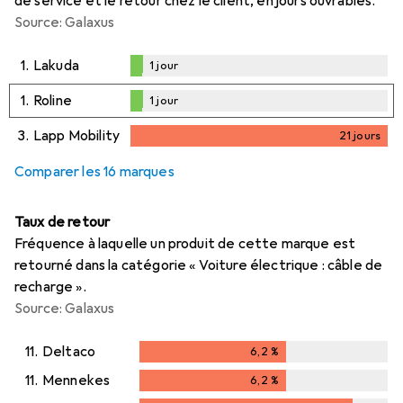
de service et le retour chez le client, en jours ouvrables.
Source: Galaxus
1.
Lakuda
1
jour
1
jour
1.
Roline
1
jour
1
jour
3.
Lapp Mobility
21
jours
21
jours
Comparer les 16 marques
Taux de retour
Fréquence à laquelle un produit de cette marque est
retourné dans la catégorie « Voiture électrique : câble de
recharge ».
Source: Galaxus
11.
Deltaco
6,2
%
6,2
%
11.
Mennekes
6,2
%
6,2
%