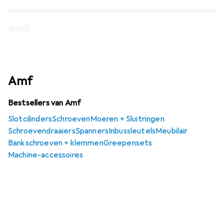
Amf
Bestsellers van Amf
Slotcilinders
Schroeven
Moeren + Sluitringen
Schroevendraaiers
Spanners
Inbussleutels
Meubilair
Bankschroeven + klemmen
Greepensets
Machine-accessoires