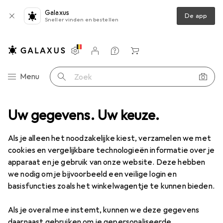
Galaxus
De app
Sneller vinden en bestellen
Instellingen
Klantenaccount
Produktvergelijking
Verlanglijstje
Winkelmandje
Categorie navigatie
Menu
Zoek op
Amf
Uw gegevens. Uw keuze.
Fabrikant
Als je alleen het noodzakelijke kiest, verzamelen we met
cookies en vergelijkbare technologieën informatie over je
Categorieën bekijken
apparaat en je gebruik van onze website. Deze hebben
we nodig om je bijvoorbeeld een veilige login en
Ik hou van dit merk
basisfuncties zoals het winkelwagentje te kunnen bieden.
Als je overal mee instemt, kunnen we deze gegevens
daarnaast gebruiken om je gepersonaliseerde