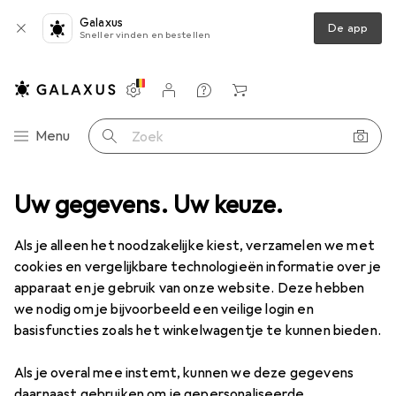
Galaxus
De app
Sneller vinden en bestellen
Instellingen
Klantenaccount
Produktvergelijking
Verlanglijstje
Winkelmandje
Categorie navigatie
Menu
Zoek op
Shunga
Uw gegevens. Uw keuze.
Fabrikant
Als je alleen het noodzakelijke kiest, verzamelen we met
cookies en vergelijkbare technologieën informatie over je
Categorieën bekijken
apparaat en je gebruik van onze website. Deze hebben
we nodig om je bijvoorbeeld een veilige login en
Ik hou van dit merk
basisfuncties zoals het winkelwagentje te kunnen bieden.
Als je overal mee instemt, kunnen we deze gegevens
daarnaast gebruiken om je gepersonaliseerde