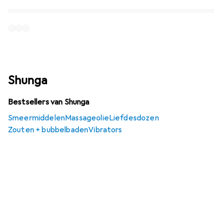
Shunga
Bestsellers van Shunga
Smeermiddelen
Massageolie
Liefdesdozen
Zouten + bubbelbaden
Vibrators