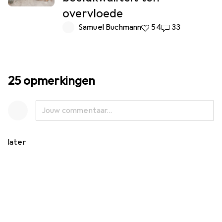
overvloede
Samuel Buchmann
54 Likes
54
33 Reacties
33
25 opmerkingen
later