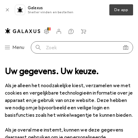
Galaxus
De app
Sneller vinden en bestellen
Instellingen
Klantenaccount
Produktvergelijking
Verlanglijstje
Winkelmandje
Categorie navigatie
Menu
Zoek op
Uw gegevens. Uw keuze.
Als je alleen het noodzakelijke kiest, verzamelen we met
cookies en vergelijkbare technologieën informatie over je
apparaat en je gebruik van onze website. Deze hebben
we nodig om je bijvoorbeeld een veilige login en
basisfuncties zoals het winkelwagentje te kunnen bieden.
Als je overal mee instemt, kunnen we deze gegevens
daarnaast gebruiken om je gepersonaliseerde