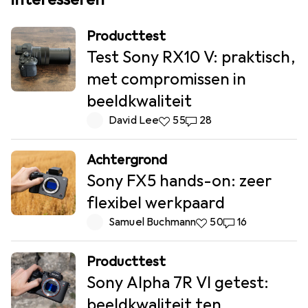
Producttest
Test Sony RX10 V: praktisch,
met compromissen in
beeldkwaliteit
David Lee
55 Likes
55
28 Reacties
28
Achtergrond
Sony FX5 hands-on: zeer
flexibel werkpaard
Samuel Buchmann
50 Likes
50
16 Reacties
16
Producttest
Sony Alpha 7R VI getest:
beeldkwaliteit ten