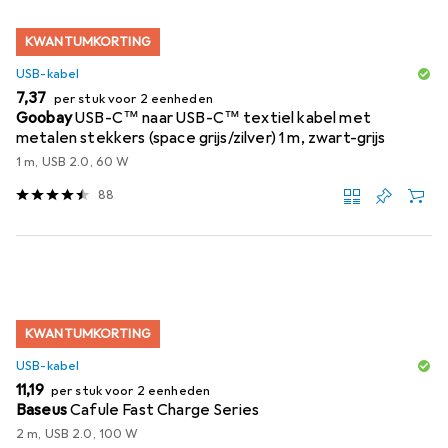
KWANTUMKORTING
USB-kabel
EUR
7,37
per stuk voor 2 eenheden
Goobay
USB-C™ naar USB-C™ textiel kabel met
metalen stekkers (space grijs/zilver) 1 m, zwart-grijs
1 m, USB 2.0, 60 W
88
KWANTUMKORTING
USB-kabel
EUR
11,19
per stuk voor 2 eenheden
Baseus
Cafule Fast Charge Series
2 m, USB 2.0, 100 W