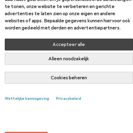
te tonen, onze website te verbeteren en gerichte
advertenties te laten zien op onze eigen en andere
websites of apps. Bepaalde gegevens kunnen hiervoor ook
Accessoires voor Ansmann
worden gedeeld met derden en advertentiepartners.
Thuislader HC218PD
Accepteer alle
Vind bijpassende accessoires voor de Ansmann Thuislader
Alleen noodzakelijk
HC218PD uit de categorie USB-kabel.
Cookies beheren
Populair
Ansmann
Wettelijke kennisgeving
Privacybeleid
Relevantie
Productlijst