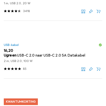
1 m, USB 2.0, 20 W
3418
USB-kabel
EUR
16,20
Ugreen
USB-C 2.0 naar USB-C 2.0 5A Datakabel
2 m, USB 2.0, 100 W
85
KWANTUMKORTING