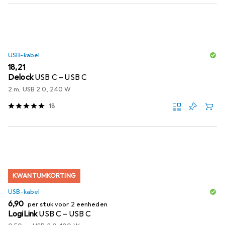
USB-kabel
EUR
18,21
Delock
USB C – USB C
2 m, USB 2.0, 240 W
18
KWANTUMKORTING
USB-kabel
EUR
6,90
per stuk voor 2 eenheden
LogiLink
USB C – USB C