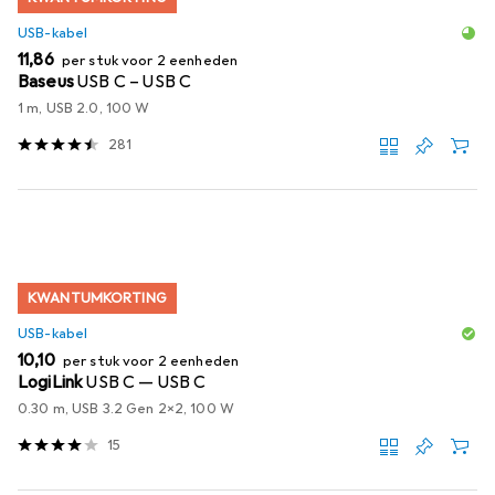
USB-kabel
EUR
11,86
per stuk voor 2 eenheden
Baseus
USB C – USB C
1 m, USB 2.0, 100 W
281
KWANTUMKORTING
USB-kabel
EUR
10,10
per stuk voor 2 eenheden
LogiLink
USB C — USB C
0.30 m, USB 3.2 Gen 2x2, 100 W
15