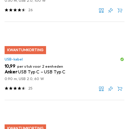
0.50 m, USB 2.0, 100 W
26
KWANTUMKORTING
USB-kabel
EUR
10,99
per stuk voor 2 eenheden
Anker
USB Typ C – USB Typ C
0.90 m, USB 2.0, 60 W
25
KWANTUMKORTING