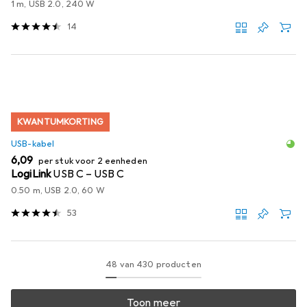
1 m, USB 2.0, 240 W
14
KWANTUMKORTING
USB-kabel
EUR
6,09
per stuk voor 2 eenheden
LogiLink
USB C – USB C
0.50 m, USB 2.0, 60 W
53
48 van 430 producten
Toon meer