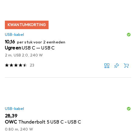
KWANTUMKORTING
USB-kabel
EUR
10,16
per stuk voor 2 eenheden
Ugreen
USB C — USB C
2 m, USB 2.0, 240 W
23
USB-kabel
EUR
28,39
OWC
Thunderbolt 5 USB C - USB C
0.80 m, 240 W