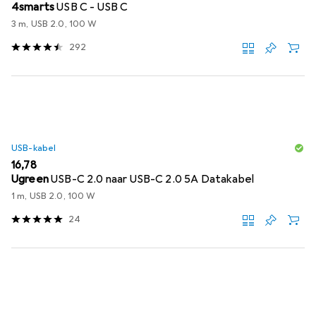
4smarts
USB C - USB C
3 m, USB 2.0, 100 W
292
USB-kabel
EUR
16,78
Ugreen
USB-C 2.0 naar USB-C 2.0 5A Datakabel
1 m, USB 2.0, 100 W
24