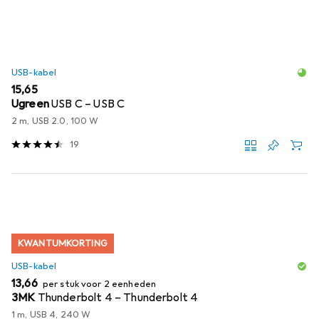
USB-kabel
EUR
15,65
Ugreen
USB C – USB C
2 m, USB 2.0, 100 W
19
KWANTUMKORTING
USB-kabel
EUR
13,66
per stuk voor 2 eenheden
3MK
Thunderbolt 4 – Thunderbolt 4
1 m, USB 4, 240 W