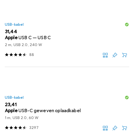
USB-kabel
EUR
31,44
Apple
USB C — USB C
2 m, USB 2.0, 240 W
88
USB-kabel
EUR
23,41
Apple
USB-C geweven oplaadkabel
1 m, USB 2.0, 60 W
3297