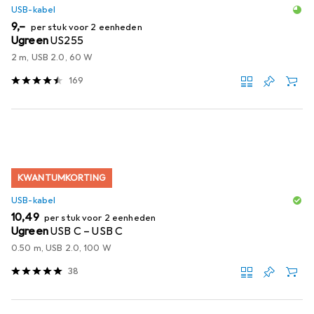
USB-kabel
EUR
9,–
per stuk voor 2 eenheden
Ugreen
US255
2 m, USB 2.0, 60 W
169
KWANTUMKORTING
USB-kabel
EUR
10,49
per stuk voor 2 eenheden
Ugreen
USB C – USB C
0.50 m, USB 2.0, 100 W
38