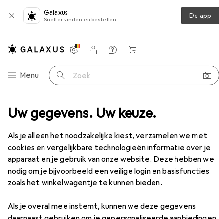
Galaxus
De app
Sneller vinden en bestellen
Instellingen
Klantenaccount
Produktvergelijking
Verlanglijstje
Winkelmandje
Categorie navigatie
Menu
Zoek op
ders
Uw gegevens. Uw keuze.
USB-lader
Ansmann Thuislader HC218PD
Accessoires
Als je alleen het noodzakelijke kiest, verzamelen we met
cookies en vergelijkbare technologieën informatie over je
apparaat en je gebruik van onze website. Deze hebben we
EUR
EUR
19,77
was
21,19
nodig om je bijvoorbeeld een veilige login en basisfuncties
Ansmann
Thuislader HC218PD
zoals het winkelwagentje te kunnen bieden.
20 W, 2 ports
Als je overal mee instemt, kunnen we deze gegevens
daarnaast gebruiken om je gepersonaliseerde aanbiedingen