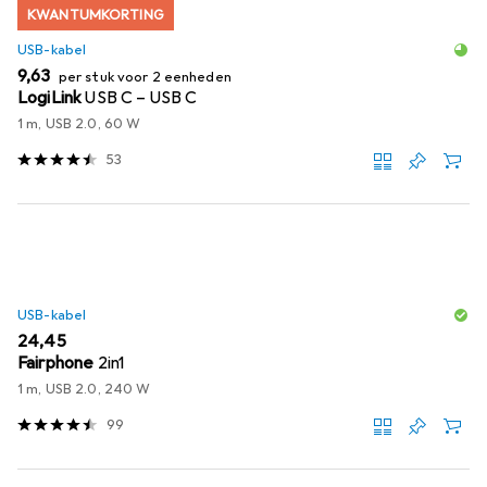
KWANTUMKORTING
USB-kabel
EUR
9,63
per stuk voor 2 eenheden
LogiLink
USB C – USB C
1 m, USB 2.0, 60 W
53
USB-kabel
EUR
24,45
Fairphone
2in1
1 m, USB 2.0, 240 W
99