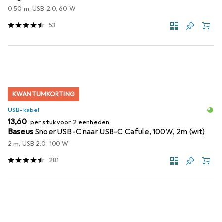
0.50 m, USB 2.0, 60 W
53
KWANTUMKORTING
USB-kabel
EUR
13,60
per stuk voor 2 eenheden
Baseus
Snoer USB-C naar USB-C Cafule, 100W, 2m (wit)
2 m, USB 2.0, 100 W
281