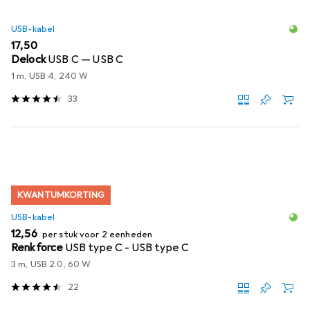
USB-kabel
EUR
17,50
Delock
USB C — USB C
1 m, USB 4, 240 W
33
KWANTUMKORTING
USB-kabel
EUR
12,56
per stuk voor 2 eenheden
Renkforce
USB type C - USB type C
3 m, USB 2.0, 60 W
22