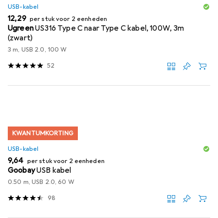
USB-kabel
EUR
12,29
per stuk voor 2 eenheden
Ugreen
US316 Type C naar Type C kabel, 100W, 3m
(zwart)
3 m, USB 2.0, 100 W
52
KWANTUMKORTING
USB-kabel
EUR
9,64
per stuk voor 2 eenheden
Goobay
USB kabel
0.50 m, USB 2.0, 60 W
98