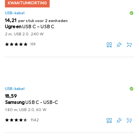
KWANTUMKORTING
USB-kabel
EUR
14,21
per stuk voor 2 eenheden
Ugreen
USB C – USB C
2 m, USB 2.0, 240 W
119
USB-kabel
EUR
18,59
Samsung
USB C - USB-C
1.80 m, USB 2.0, 60 W
1142