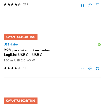
237
KWANTUMKORTING
USB-kabel
EUR
9,93
per stuk voor 2 eenheden
LogiLink
USB C – USB C
1.50 m, USB 2.0, 60 W
53
KWANTUMKORTING