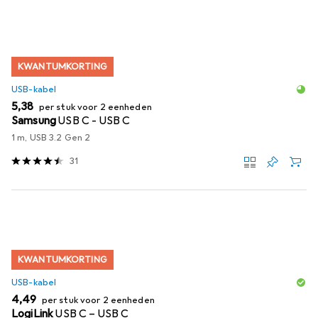
KWANTUMKORTING
USB-kabel
EUR
5,38
per stuk voor 2 eenheden
Samsung
USB C - USB C
1 m, USB 3.2 Gen 2
31
KWANTUMKORTING
USB-kabel
EUR
4,49
per stuk voor 2 eenheden
LogiLink
USB C – USB C