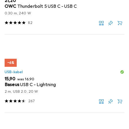
EUR
21,20
OWC
Thunderbolt 5 USB C - USB C
0.30 m, 240 W
82
−6%
USB-kabel
EUR
EUR
15,90
was
16,90
Baseus
USB C - Lightning
2 m, USB 2.0, 20 W
267