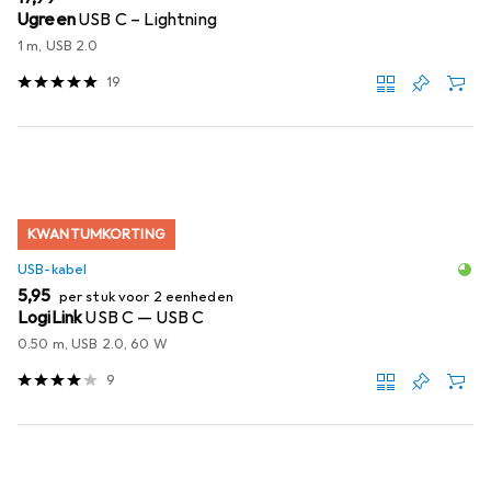
Ugreen
USB C – Lightning
1 m, USB 2.0
19
KWANTUMKORTING
USB-kabel
EUR
5,95
per stuk voor 2 eenheden
LogiLink
USB C — USB C
0.50 m, USB 2.0, 60 W
9