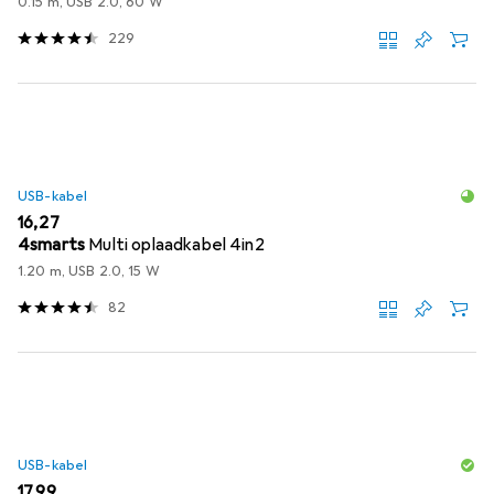
0.15 m, USB 2.0, 60 W
229
USB-kabel
EUR
16,27
4smarts
Multi oplaadkabel 4in2
1.20 m, USB 2.0, 15 W
82
USB-kabel
EUR
17,99