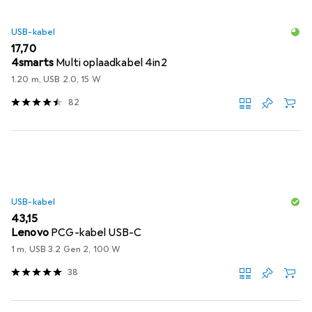
USB-kabel
EUR
17,70
4smarts
Multi oplaadkabel 4in2
1.20 m, USB 2.0, 15 W
82
USB-kabel
EUR
43,15
Lenovo
PCG-kabel USB-C
1 m, USB 3.2 Gen 2, 100 W
38