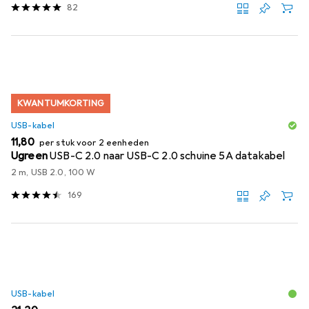
82
KWANTUMKORTING
USB-kabel
EUR
11,80
per stuk voor 2 eenheden
Ugreen
USB-C 2.0 naar USB-C 2.0 schuine 5A datakabel
2 m, USB 2.0, 100 W
169
USB-kabel