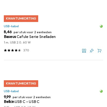
KWANTUMKORTING
USB-kabel
EUR
8,46
per stuk voor 2 eenheden
Baseus
Cafule Serie Snelladen
1 m, USB 2.0, 60 W
370
KWANTUMKORTING
USB-kabel
EUR
9,99
per stuk voor 2 eenheden
Belkin
USB C – USB C