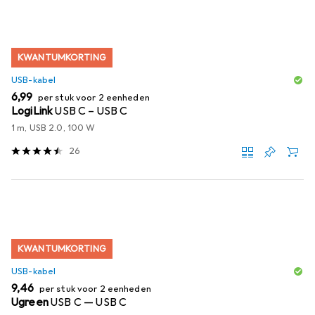
KWANTUMKORTING
USB-kabel
EUR
6,99
per stuk voor 2 eenheden
LogiLink
USB C – USB C
1 m, USB 2.0, 100 W
26
KWANTUMKORTING
USB-kabel
EUR
9,46
per stuk voor 2 eenheden
Ugreen
USB C — USB C