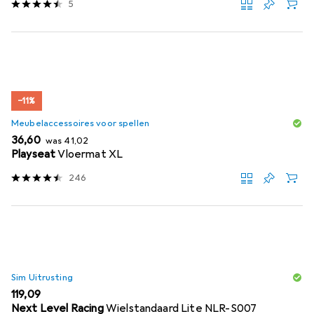
5
−11%
Meubelaccessoires voor spellen
EUR
EUR
36,60
was
41,02
Playseat
Vloermat XL
246
Sim Uitrusting
EUR
119,09
Next Level Racing
Wielstandaard Lite NLR-S007