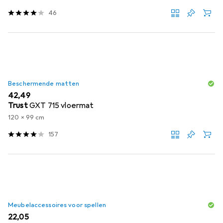
46
Beschermende matten
EUR
42,49
Trust
GXT 715 vloermat
120 x 99 cm
157
Meubelaccessoires voor spellen
EUR
22,05