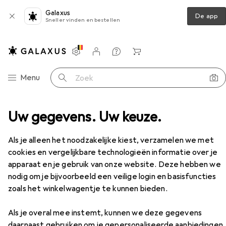
Galaxus
De app
Sneller vinden en bestellen
Instellingen
Klantenaccount
Produktvergelijking
Verlanglijstje
Winkelmandje
Categorie navigatie
Menu
Zoek op
 voor spelletjes
Uw gegevens. Uw keuze.
Gaming stoel
Fury Avenger L
Accessoires
Als je alleen het noodzakelijke kiest, verzamelen we met
cookies en vergelijkbare technologieën informatie over je
apparaat en je gebruik van onze website. Deze hebben we
nodig om je bijvoorbeeld een veilige login en basisfuncties
EUR
148,47
Fury
Avenger L
zoals het winkelwagentje te kunnen bieden.
Als je overal mee instemt, kunnen we deze gegevens
daarnaast gebruiken om je gepersonaliseerde aanbiedingen