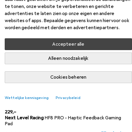
te tonen, onze website te verbeteren en gerichte
advertenties te laten zien op onze eigen en andere
websites of apps. Bepaalde gegevens kunnen hiervoor ook
Accessoires voor Fury Avenger L
worden gedeeld met derden en advertentiepartners.
Vind passende accessoires voor de Fury Avenger L uit de
Accepteer alle
categorieën Meubelaccessoires voor spellen, Sim
Uitrusting en Beschermende matten.
Alleen noodzakelijk
Relevantie
Cookies beheren
Productlijst
Wettelijke kennisgeving
Privacybeleid
Meubelaccessoires voor spellen
EUR
229,–
Next Level Racing
HF8 PRO - Haptic Feedback Gaming
Pad