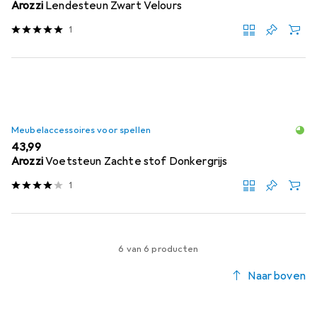
Arozzi
Lendesteun Zwart Velours
1
Meubelaccessoires voor spellen
EUR
43,99
Arozzi
Voetsteun Zachte stof Donkergrijs
1
6 van 6 producten
Naar boven