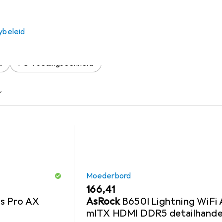
 voor Genesis IRID 503 ARG
s voor de Genesis IRID 503 ARGB uit de categorieën Moederb
ybeleid
d
PC-Voedingseenheid
Moederbord
EUR
166,41
s Pro AX
AsRock
B650I Lightning WiFi
mITX HDMI DDR5 detailhande