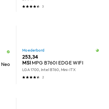
3
Moederbord
EUR
253,34
MSI
MPG B760I EDGE WIFI
I Neo
LGA 1700, Intel B760, Mini-ITX
2