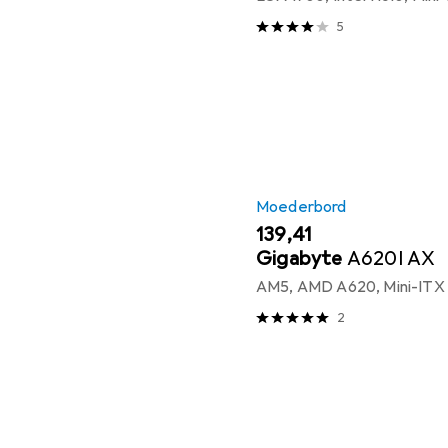
5
Moederbord
EUR
139,41
Gigabyte
A620I AX
AM5, AMD A620, Mini-ITX
2