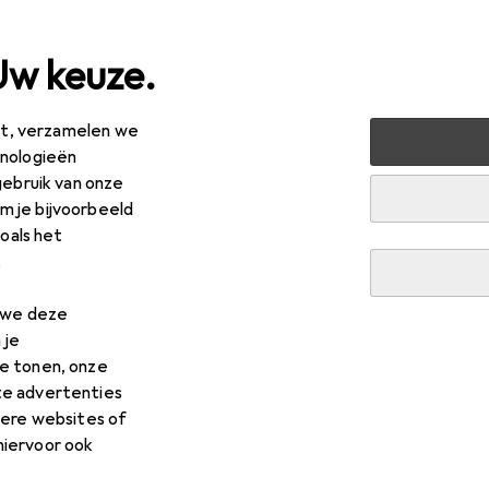
Uw keuze.
est, verzamelen we
 + Multimedia
PC-onderdelen
Huisvesting
PC-behuiz
hnologieën
gebruik van onze
 je bijvoorbeeld
zoals het
.
R
,35
nesis
IRID 503 ARGB
n we deze
i-ITX
 je
e tonen, onze
te advertenties
dere websites of
hiervoor ook