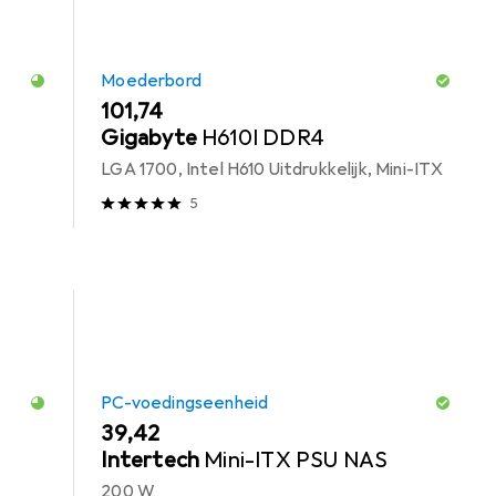
Moederbord
EUR
101,74
Gigabyte
H610I DDR4
LGA 1700, Intel H610 Uitdrukkelijk, Mini-ITX
5
PC-voedingseenheid
EUR
39,42
Intertech
Mini-ITX PSU NAS
200 W