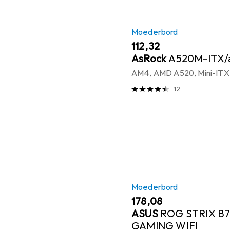
Moederbord
EUR
112,32
AsRock
A520M-ITX/
AM4, AMD A520, Mini-ITX
12
Moederbord
EUR
178,08
ASUS
ROG STRIX B7
GAMING WIFI