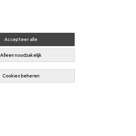
Instellingen
Klantenaccount
Produktvergelijking
Verlanglijstje
Winkelmandje
Inloggen
Accepteer alle
ing
Genesis IRID 503 ARGB
Accessoires
Alleen noodzakelijk
Cookies beheren