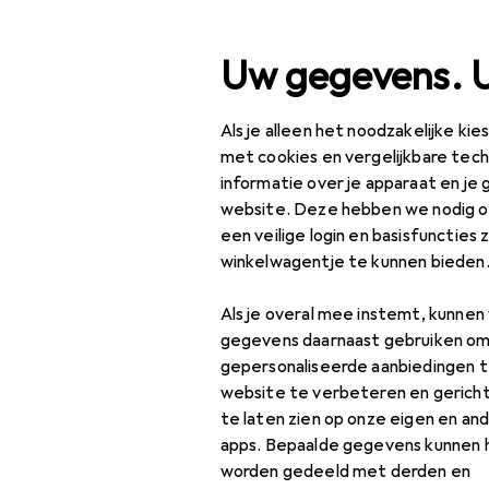
Zoek op
Uw gegevens. 
Als je alleen het noodzakelijke ki
Categorie navigatie
Productassortiment
IT
Productassortiment
met cookies en vergelijkbare tec
informatie over je apparaat en je 
IT + Multimedia
website. Deze hebben we nodig om
een veilige login en basisfuncties 
PC-onderdelen
winkelwagentje te kunnen bieden
EU
82
Huisvesting
Ge
Als je overal mee instemt, kunne
Min
Harddisk behuizing
gegevens daarnaast gebruiken om
gepersonaliseerde aanbiedingen t
Kastmodificatie
website te verbeteren en gerich
te laten zien op onze eigen en an
PC kast accessoires
apps. Bepaalde gegevens kunnen 
PC-behuizing
worden gedeeld met derden en