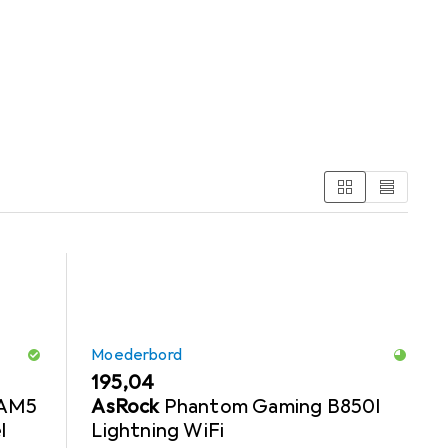
B
ord en PC-voedingseenheid.
Moederbord
EUR
195,04
 AM5
AsRock
Phantom Gaming B850I
l
Lightning WiFi