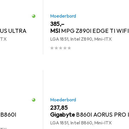
Moederbord
EUR
385,–
RUS ULTRA
MSI
MPG Z890I EDGE TI WIFI
-ITX
LGA 1851, Intel Z890, Mini-ITX
Moederbord
EUR
237,85
1 B860I
Gigabyte
B860I AORUS PRO 
LGA 1851, Intel B860, Mini-ITX