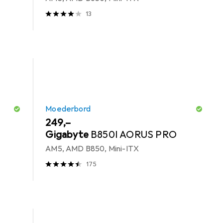
13
Moederbord
EUR
249,–
Gigabyte
B850I AORUS PRO
AM5, AMD B850, Mini-ITX
175