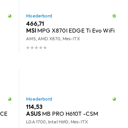
Moederbord
EUR
466,71
MSI
MPG X870I EDGE Ti Evo WiFi
AM5, AMD X870, Mini-ITX
Moederbord
EUR
114,53
ICE
ASUS
MB PRO H610T -CSM
LGA 1700, Intel H610, Mini-ITX