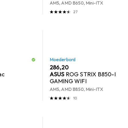
AM5, AMD B650, Mini-ITX
27
Moederbord
EUR
286,20
ac
ASUS
ROG STRIX B850-I
GAMING WIFI
AM5, AMD B850, Mini-ITX
10