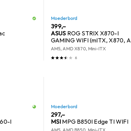
Moederbord
EUR
399,–
ac
ASUS
ROG STRIX X870-I
GAMING WIFI (mITX, X870, 
DDR5)
AM5, AMD X870, Mini-ITX
6
Moederbord
EUR
297,–
60-I
MSI
MPG B850I Edge TI WIFI
AM5, AMD B850, Mini-ITX