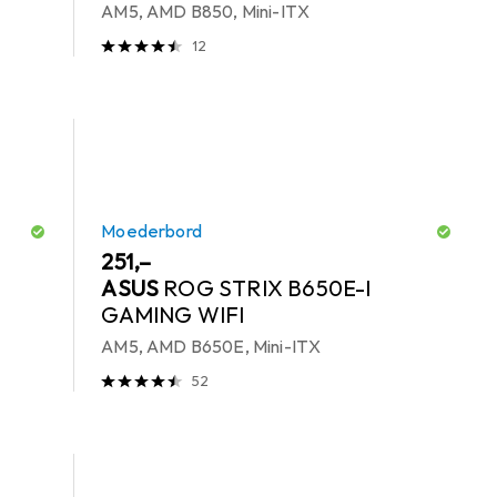
AM5, AMD B850, Mini-ITX
12
Moederbord
EUR
251,–
ASUS
ROG STRIX B650E-I
GAMING WIFI
AM5, AMD B650E, Mini-ITX
52