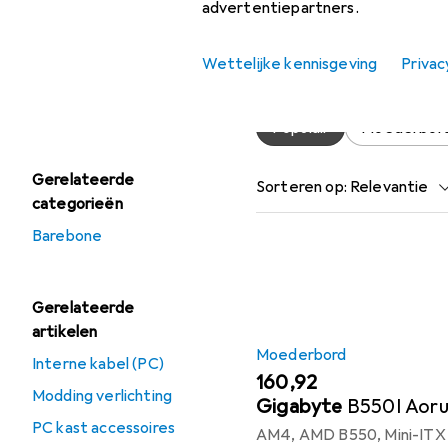
Accessoires
advertentiepartners.
Aanbiedingen
Vind passende accessoire
Wettelijke kennisgeving
Privac
Verkoop PC-
behuizing
Populair
Moederbor
Gerelateerde
Sorteren op
:
Relevantie
categorieën
Productlijst
Barebone
Gerelateerde
artikelen
Moederbord
Interne kabel (PC)
EUR
160,92
Modding verlichting
Gigabyte
B550I Aoru
PC kast accessoires
AM4, AMD B550, Mini-ITX