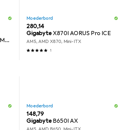
Moederbord
EUR
280,14
Gigabyte
X870I AORUS Pro ICE
AM5,
AM5, AMD X870, Mini-ITX
1
Moederbord
EUR
148,79
Gigabyte
B650I AX
AM5, AMD B650, Mini-ITX