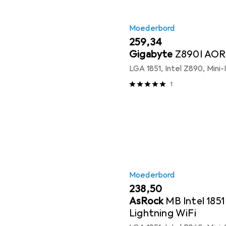
Moederbord
EUR
259,34
Gigabyte
Z890I AO
LGA 1851, Intel Z890, Mini
1
Moederbord
EUR
238,50
AsRock
MB Intel 185
Lightning WiFi