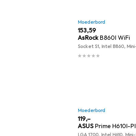
Moederbord
EUR
153,59
AsRock
B860I WiFi
Socket S1, Intel B860, Min
Moederbord
EUR
119,–
ASUS
Prime H610I-P
LGA 1700, Intel H610, Mini