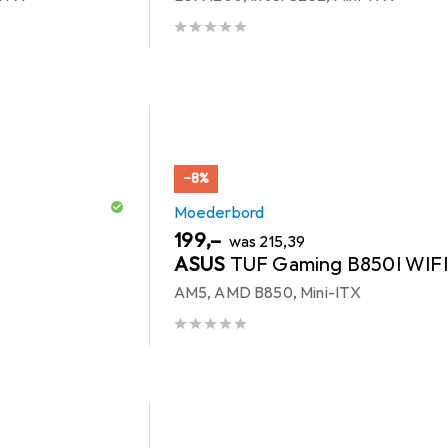
−8%
Moederbord
EUR
EUR
199,–
was
215,39
ASUS
TUF Gaming B850I WIF
AM5, AMD B850, Mini-ITX