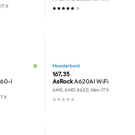
-ITX
6
Moederbord
EUR
167,35
60-I
AsRock
A620AI WiFi
AM5, AMD A620, Mini-ITX
-ITX