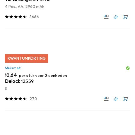
4 Pcs., AA, 2960 mAh
3666
KWANTUMKORTING
Muismat
EUR
10,64
per stuk voor 2 eenheden
Delock
12559
S
270