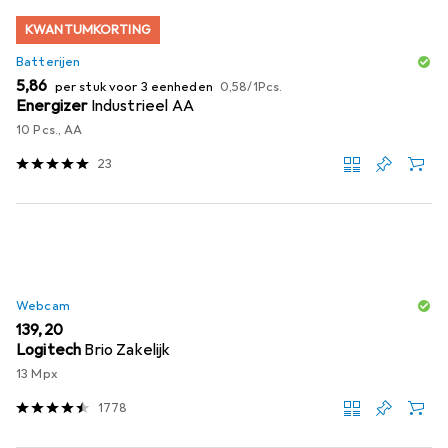
KWANTUMKORTING
Batterijen
EUR
EUR
5,86
per stuk voor 3 eenheden
0,58
/
1Pcs.
Energizer
Industrieel AA
10 Pcs., AA
23
Webcam
EUR
139,20
Logitech
Brio Zakelijk
13 Mpx
1778