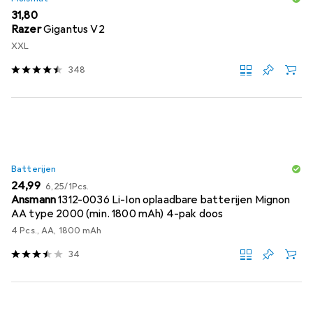
EUR
31,80
Razer
Gigantus V2
XXL
348
Batterijen
EUR
EUR
24,99
6,25
/
1Pcs.
Ansmann
1312-0036 Li-Ion oplaadbare batterijen Mignon
AA type 2000 (min. 1800 mAh) 4-pak doos
4 Pcs., AA, 1800 mAh
34