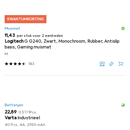
KWANTUMKORTING
Muismat
EUR
11,43
per stuk voor 2 eenheden
Logitech
G G240, Zwart, Monochroom, Rubber, Antislip
basis, Gaming muismat
M
183
Batterijen
EUR
EUR
22,89
0,57
/
1Pcs.
Varta
Industrieel
40 Pcs., AA, 2950 mAh