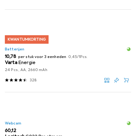
KWANTUMKORTING
Batterijen
EUR
EUR
10,78
per stuk voor 3 eenheden
0,45
/
1Pcs.
Varta
Energie
24 Pcs., AA, 2660 mAh
328
Webcam
EUR
60,12