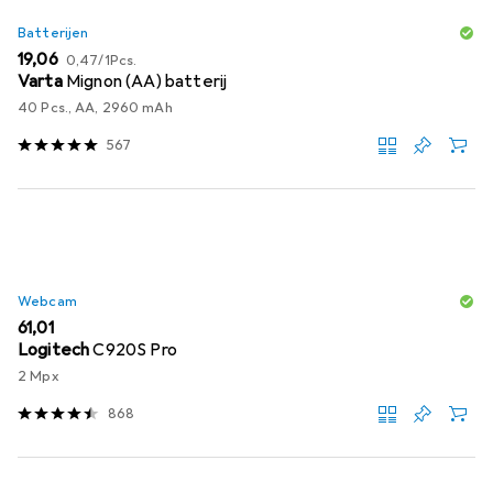
Batterijen
EUR
EUR
19,06
0,47
/
1Pcs.
Varta
Mignon (AA) batterij
40 Pcs., AA, 2960 mAh
567
Webcam
EUR
61,01
Logitech
C920S Pro
2 Mpx
868