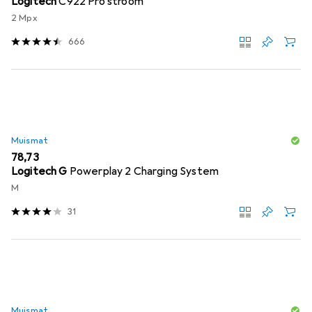
Logitech
C922 Pro stroom
2 Mpx
666
Muismat
EUR
78,73
Logitech G
Powerplay 2 Charging System
M
31
Muismat