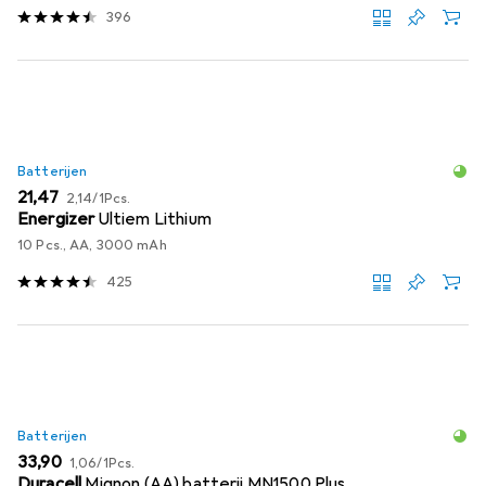
396
Batterijen
EUR
EUR
21,47
2,14
/
1Pcs.
Energizer
Ultiem Lithium
10 Pcs., AA, 3000 mAh
425
Batterijen
EUR
EUR
33,90
1,06
/
1Pcs.
Duracell
Mignon (AA) batterij MN1500 Plus