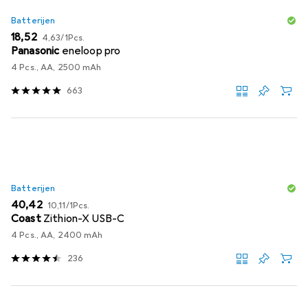
Batterijen
EUR
EUR
18,52
4,63
/
1Pcs.
Panasonic
eneloop pro
4 Pcs., AA, 2500 mAh
663
Batterijen
EUR
EUR
40,42
10,11
/
1Pcs.
Coast
Zithion-X USB-C
4 Pcs., AA, 2400 mAh
236