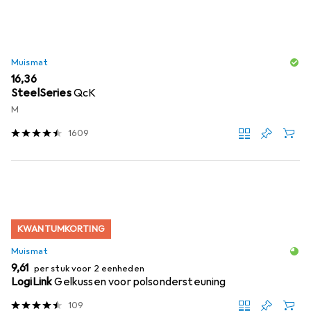
Muismat
EUR
16,36
SteelSeries
QcK
M
1609
KWANTUMKORTING
Muismat
EUR
9,61
per stuk voor 2 eenheden
LogiLink
Gelkussen voor polsondersteuning
109