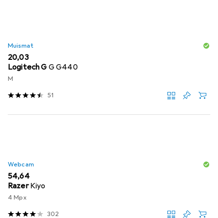
Muismat
EUR
20,03
Logitech G
G G440
M
51
Webcam
EUR
54,64
Razer
Kiyo
4 Mpx
302