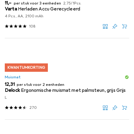
EUR
EUR
11,–
per stuk voor 3 eenheden
2,75
/
1Pcs.
Varta
Herladen Accu Gerecycleerd
4 Pcs., AA, 2100 mAh
108
KWANTUMKORTING
Muismat
EUR
12,31
per stuk voor 2 eenheden
Delock
Ergonomische muismat met palmsteun, grijs Grijs
L
270