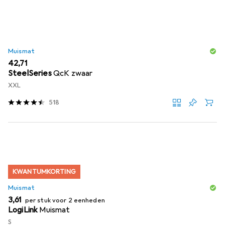
Muismat
EUR
42,71
SteelSeries
QcK zwaar
XXL
518
KWANTUMKORTING
Muismat
EUR
3,61
per stuk voor 2 eenheden
LogiLink
Muismat
S