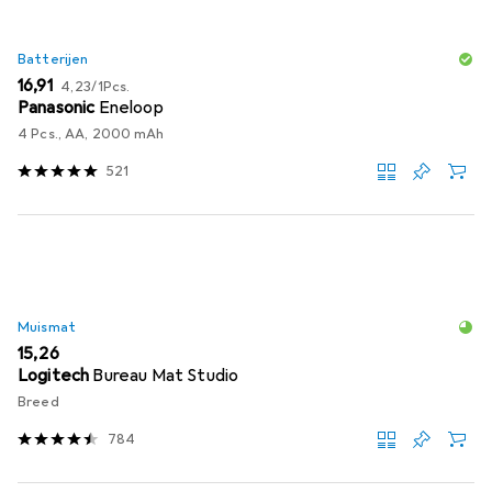
Batterijen
EUR
EUR
16,91
4,23
/
1Pcs.
Panasonic
Eneloop
4 Pcs., AA, 2000 mAh
521
Muismat
EUR
15,26
Logitech
Bureau Mat Studio
Breed
784