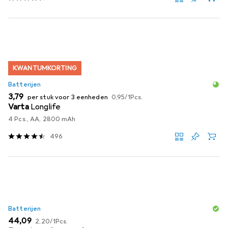
KWANTUMKORTING
Batterijen
EUR
EUR
3,79
per stuk voor 3 eenheden
0,95
/
1Pcs.
Varta
Longlife
4 Pcs., AA, 2800 mAh
496
Batterijen
EUR
EUR
44,09
2,20
/
1Pcs.