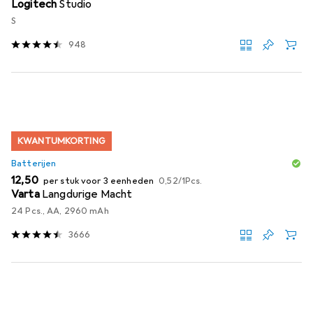
Logitech
Studio
S
948
KWANTUMKORTING
Batterijen
EUR
EUR
12,50
per stuk voor 3 eenheden
0,52
/
1Pcs.
Varta
Langdurige Macht
24 Pcs., AA, 2960 mAh
3666