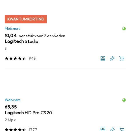
KWANTUMKORTING
Muismat
EUR
10,04
per stuk voor 2 eenheden
Logitech
Studio
S
948
Webcam
EUR
65,35
Logitech
HD Pro C920
2 Mpx
1777