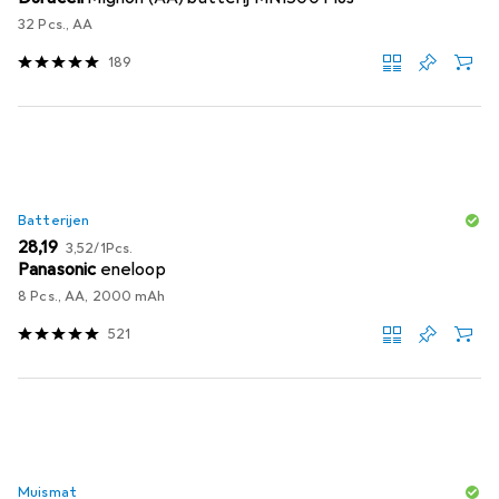
32 Pcs., AA
189
Batterijen
EUR
EUR
28,19
3,52
/
1Pcs.
Panasonic
eneloop
8 Pcs., AA, 2000 mAh
521
Muismat