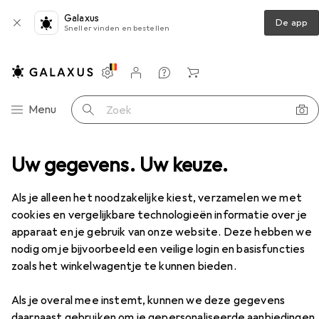
Galaxus
De app
Sneller vinden en bestellen
Instellingen
Klantenaccount
Produktvergelijking
Verlanglijstje
Winkelmandje
Categorie navigatie
Menu
Zoek op
Toetsenborden + Muizen
Uw gegevens. Uw keuze.
Muis
Natec Toekan
Accessoires
Als je alleen het noodzakelijke kiest, verzamelen we met
cookies en vergelijkbare technologieën informatie over je
apparaat en je gebruik van onze website. Deze hebben we
EUR
12,05
nodig om je bijvoorbeeld een veilige login en basisfuncties
Natec
Toekan
zoals het winkelwagentje te kunnen bieden.
Draadloze
Als je overal mee instemt, kunnen we deze gegevens
daarnaast gebruiken om je gepersonaliseerde aanbiedingen