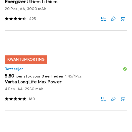
Energizer
Ultiem Lithium
20 Pcs., AA, 3000 mAh
425
KWANTUMKORTING
Batterijen
EUR
EUR
5,80
per stuk voor 3 eenheden
1,45
/
1Pcs.
Varta
LongLife Max Power
4 Pcs., AA, 2980 mAh
160