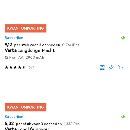
KWANTUMKORTING
Batterijen
EUR
EUR
9,12
per stuk voor 3 eenheden
0,76
/
1Pcs.
Varta
Langdurige Macht
12 Pcs., AA, 2960 mAh
671
KWANTUMKORTING
Batterijen
EUR
EUR
5,32
per stuk voor 3 eenheden
1,33
/
1Pcs.
Varta
Longlife Power