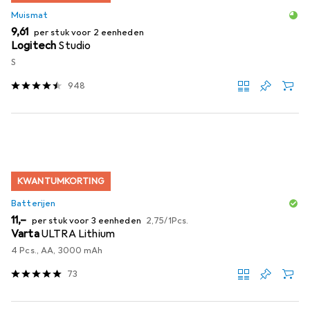
Muismat
EUR
9,61
per stuk voor 2 eenheden
Logitech
Studio
S
948
KWANTUMKORTING
Batterijen
EUR
EUR
11,–
per stuk voor 3 eenheden
2,75
/
1Pcs.
Varta
ULTRA Lithium
4 Pcs., AA, 3000 mAh
73