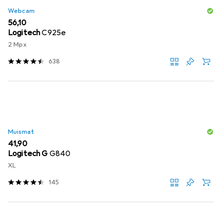
Webcam
EUR
56,10
Logitech
C925e
2 Mpx
638
Muismat
EUR
41,90
Logitech G
G840
XL
145