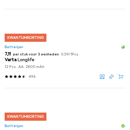
KWANTUMKORTING
Batterijen
EUR
EUR
7,11
per stuk voor 3 eenheden
0,59
/
1Pcs.
Varta
Longlife
12 Pcs., AA, 2800 mAh
496
KWANTUMKORTING
Batterijen