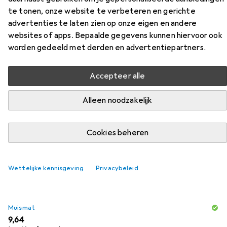
te tonen, onze website te verbeteren en gerichte
advertenties te laten zien op onze eigen en andere
websites of apps. Bepaalde gegevens kunnen hiervoor ook
Accessoires voor Natec Toekan
worden gedeeld met derden en advertentiepartners.
Vind passende accessoires voor de Natec Toekan uit de
Accepteer alle
categorieën Muismat, Batterijen en Webcam.
Alleen noodzakelijk
Populair
Muismat
Batterijen
Webcam
Cookies beheren
Relevantie
Productlijst
Wettelijke kennisgeving
Privacybeleid
Muismat
EUR
9,64