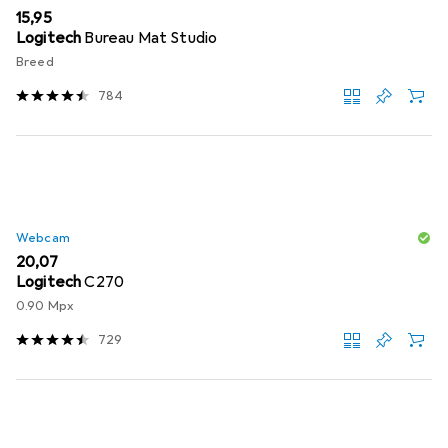
EUR
15,95
Logitech
Bureau Mat Studio
Breed
784
Webcam
EUR
20,07
Logitech
C270
0.90 Mpx
729