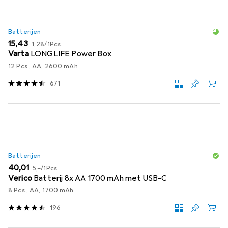
Batterijen
EUR
EUR
15,43
1,28
/
1Pcs.
Varta
LONGLIFE Power Box
12 Pcs., AA, 2600 mAh
671
Batterijen
EUR
EUR
40,01
5,–
/
1Pcs.
Verico
Batterij 8x AA 1700 mAh met USB-C
8 Pcs., AA, 1700 mAh
196