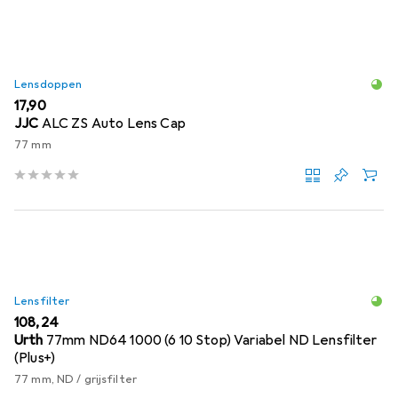
Lensdoppen
EUR
17,90
JJC
ALC ZS Auto Lens Cap
77 mm
Lensfilter
EUR
108,24
Urth
77mm ND64 1000 (6 10 Stop) Variabel ND Lensfilter
(Plus+)
77 mm, ND / grijsfilter