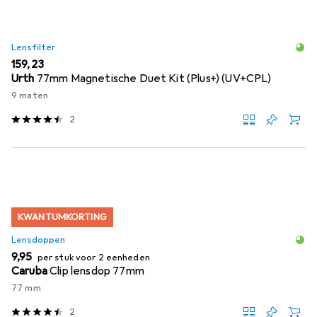
Lensfilter
EUR
159,23
Urth
77mm Magnetische Duet Kit (Plus+) (UV+CPL)
9 maten
2
KWANTUMKORTING
Lensdoppen
EUR
9,95
per stuk voor 2 eenheden
Caruba
Clip lensdop 77mm
77 mm
2