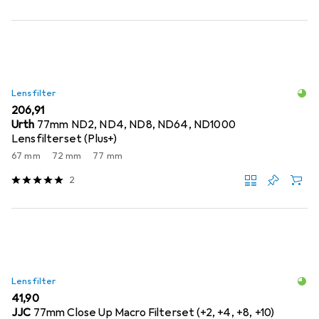
Lensfilter
EUR
206,91
Urth
77mm ND2, ND4, ND8, ND64, ND1000
Lensfilterset (Plus+)
67 mm
72 mm
77 mm
2
Lensfilter
EUR
41,90
JJC
77mm Close Up Macro Filterset (+2, +4, +8, +10)