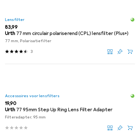
Lensfilter
EUR
83,99
Urth
77 mm circulair polariserend (CPL) lensfilter (Plus+)
77 mm, Polarisatiefilter
3
Accessoires voor lensfilters
EUR
19,90
Urth
77 95mm Step Up Ring Lens Filter Adapter
Filteradapter, 95 mm