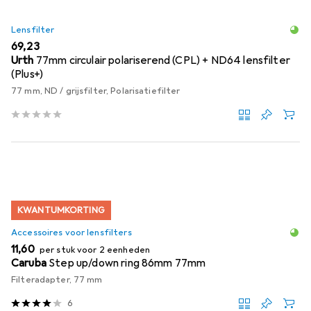
Lensfilter
EUR
69,23
Urth
77mm circulair polariserend (CPL) + ND64 lensfilter
(Plus+)
77 mm, ND / grijsfilter, Polarisatiefilter
KWANTUMKORTING
Accessoires voor lensfilters
EUR
11,60
per stuk voor 2 eenheden
Caruba
Step up/down ring 86mm 77mm
Filteradapter, 77 mm
6