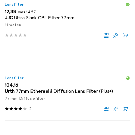
Lensfilter
EUR
EUR
12,38
was
14,57
JJC
Ultra Slank CPL Filter 77mm
11 maten
Lensfilter
EUR
104,16
Urth
77mm Ethereal â Diffusion Lens Filter (Plus+)
77 mm, Diffusiefilter
2