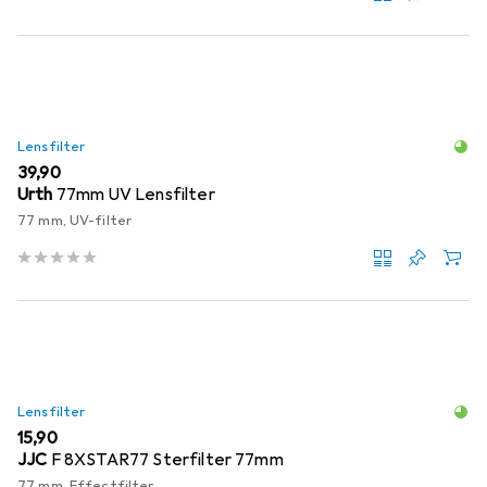
Lensfilter
EUR
39,90
Urth
77mm UV Lensfilter
77 mm, UV-filter
Lensfilter
EUR
15,90
JJC
F 8XSTAR77 Sterfilter 77mm
77 mm, Effectfilter