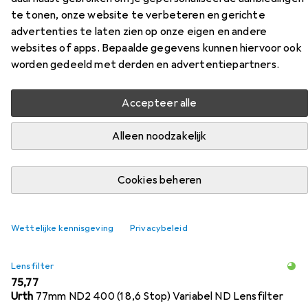
Accessoires voor Samyang 14mm
te tonen, onze website te verbeteren en gerichte
T3.1 MK2 Canon RF
advertenties te laten zien op onze eigen en andere
websites of apps. Bepaalde gegevens kunnen hiervoor ook
Vind passende accessoires voor de Samyang 14mm T3.1
worden gedeeld met derden en advertentiepartners.
MK2 Canon RF uit de categorieën Lensfilter, Lensdoppen
en Zonnekap.
Accepteer alle
Alleen noodzakelijk
Populair
Lensfilter
Lensdoppen
Zonnekap
Access
Relevantie
Cookies beheren
Productlijst
Wettelijke kennisgeving
Privacybeleid
Lensfilter
EUR
75,77
Urth
77mm ND2 400 (1 8,6 Stop) Variabel ND Lensfilter