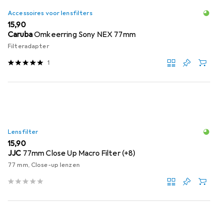
Accessoires voor lensfilters
EUR
15,90
Caruba
Omkeerring Sony NEX 77mm
Filteradapter
1
Lensfilter
EUR
15,90
JJC
77mm Close Up Macro Filter (+8)
77 mm, Close-up lenzen