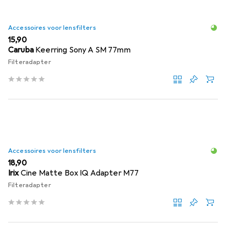
Accessoires voor lensfilters
EUR
15,90
Caruba
Keerring Sony A SM 77mm
Filteradapter
Accessoires voor lensfilters
EUR
18,90
Irix
Cine Matte Box IQ Adapter M77
Filteradapter