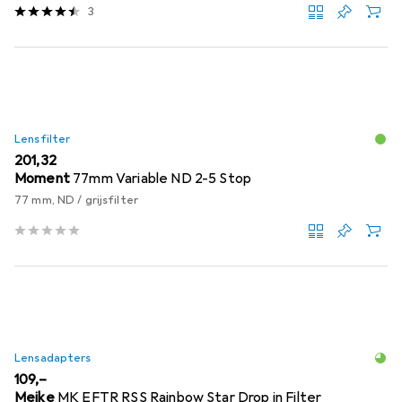
3
Lensfilter
EUR
201,32
Moment
77mm Variable ND 2-5 Stop
77 mm, ND / grijsfilter
Lensadapters
EUR
109,–
Meike
MK EFTR RSS Rainbow Star Drop in Filter