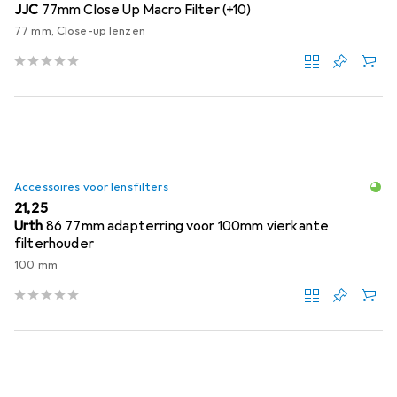
JJC
77mm Close Up Macro Filter (+10)
77 mm, Close-up lenzen
Accessoires voor lensfilters
EUR
21,25
Urth
86 77mm adapterring voor 100mm vierkante
filterhouder
100 mm