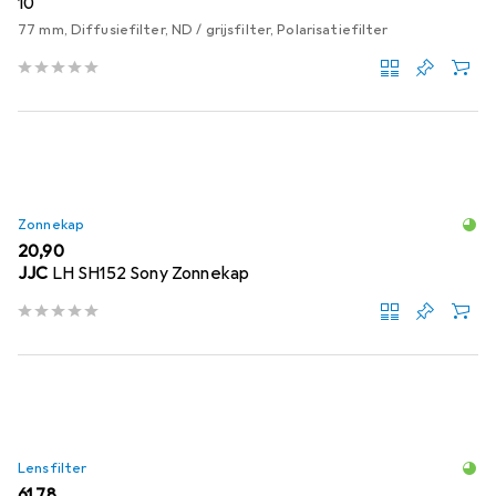
10
77 mm, Diffusiefilter, ND / grijsfilter, Polarisatiefilter
Zonnekap
EUR
20,90
JJC
LH SH152 Sony Zonnekap
Lensfilter
EUR
61,78