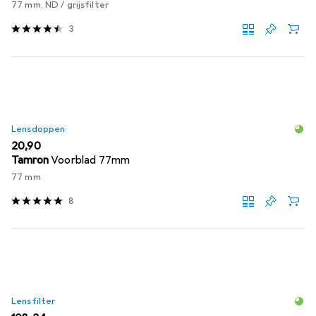
77 mm, ND / grijsfilter
3
Lensdoppen
EUR
20,90
Tamron
Voorblad 77mm
77 mm
8
Lensfilter