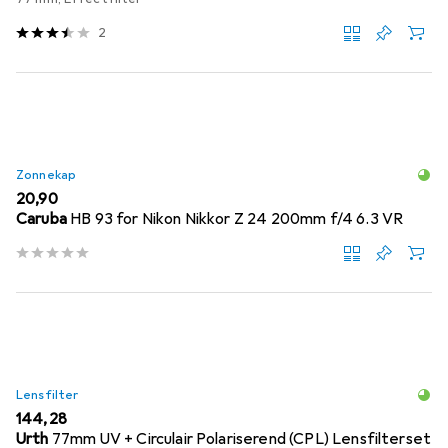
2
Zonnekap
EUR
20,90
Caruba
HB 93 for Nikon Nikkor Z 24 200mm f/4 6.3 VR
Lensfilter
EUR
144,28
Urth
77mm UV + Circulair Polariserend (CPL) Lensfilterset