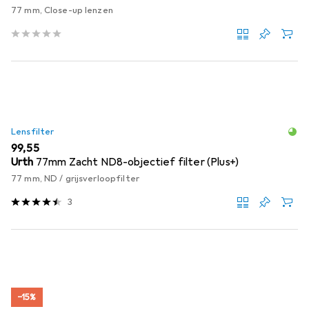
77 mm, Close-up lenzen
Lensfilter
EUR
99,55
Urth
77mm Zacht ND8-objectief filter (Plus+)
77 mm, ND / grijsverloopfilter
3
−15%