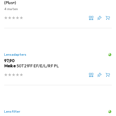
(Plus+)
4 maten
Lensadapters
EUR
97,90
Meike
50T21FF EF/E/L/RF PL
Lensfilter