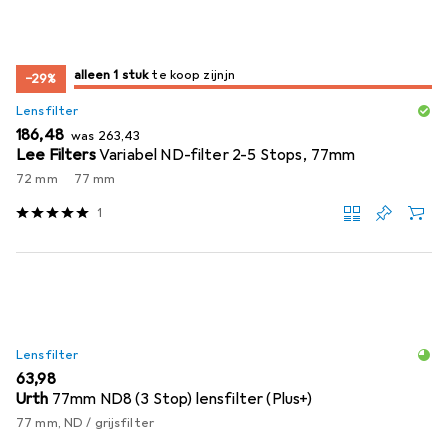
slechts 1 item
alleen 1 stuk
te koop zijn
te koop zijn
−29%
Lensfilter
EUR
EUR
186,48
was
263,43
Lee Filters
Variabel ND-filter 2-5 Stops, 77mm
72 mm
77 mm
1
Lensfilter
EUR
63,98
Urth
77mm ND8 (3 Stop) lensfilter (Plus+)
77 mm, ND / grijsfilter