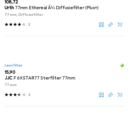
EUR
108,72
Urth
77mm Ethereal Â¼ Diffusiefilter (Plus+)
77 mm, Diffusiefilter
2
Lensfilter
EUR
15,90
JJC
F 6XSTAR77 Sterfilter 77mm
77 mm
2