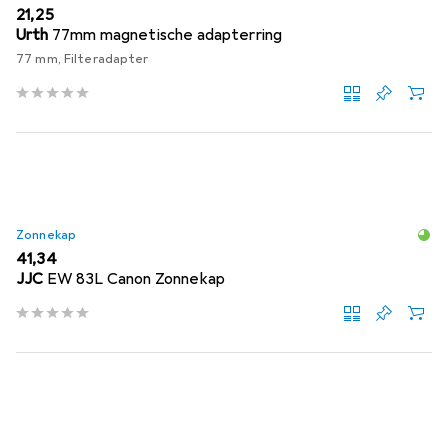
EUR
21,25
Urth
77mm magnetische adapterring
77 mm, Filteradapter
Zonnekap
EUR
41,34
JJC
EW 83L Canon Zonnekap