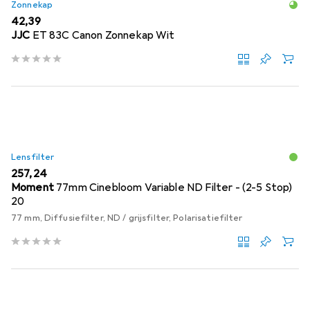
Zonnekap
EUR
42,39
JJC
ET 83C Canon Zonnekap Wit
Lensfilter
EUR
257,24
Moment
77mm Cinebloom Variable ND Filter - (2-5 Stop)
20
77 mm, Diffusiefilter, ND / grijsfilter, Polarisatiefilter