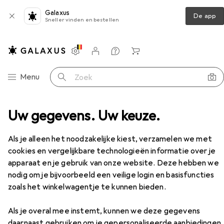
Galaxus
De app
Sneller vinden en bestellen
Instellingen
Klantenaccount
Produktvergelijking
Verlanglijstje
Winkelmandje
Categorie navigatie
Menu
Zoek op
Uw gegevens. Uw keuze.
Objectief
Samyang 14mm T3.1 MK2 Canon RF
Accessoires
Als je alleen het noodzakelijke kiest, verzamelen we met
EUR
519,–
cookies en vergelijkbare technologieën informatie over je
Samyang
14mm T3.1 MK2 Canon RF
apparaat en je gebruik van onze website. Deze hebben we
Canon RF, APS-C / DX, Volledig formaat
nodig om je bijvoorbeeld een veilige login en basisfuncties
zoals het winkelwagentje te kunnen bieden.
Als je overal mee instemt, kunnen we deze gegevens
daarnaast gebruiken om je gepersonaliseerde aanbiedingen