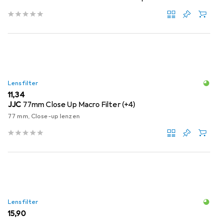
Lensfilter
EUR
11,34
JJC
77mm Close Up Macro Filter (+4)
77 mm, Close-up lenzen
Lensfilter
EUR
15,90