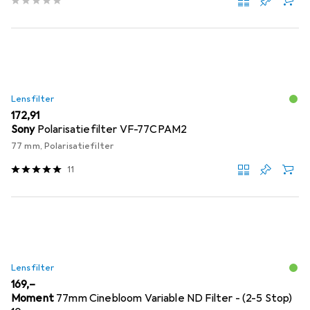
Lensfilter
EUR
172,91
Sony
Polarisatiefilter VF-77CPAM2
77 mm, Polarisatiefilter
11
Lensfilter
EUR
169,–
Moment
77mm Cinebloom Variable ND Filter - (2-5 Stop)