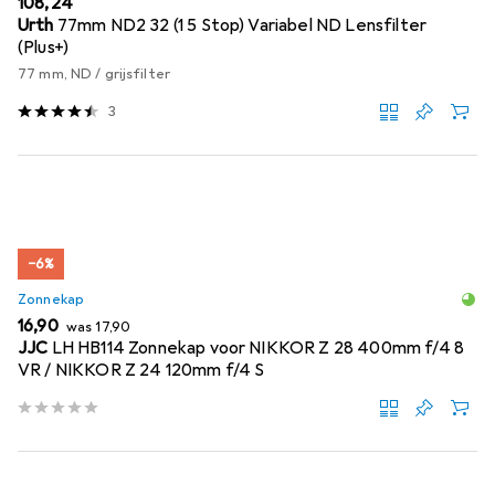
EUR
108,24
Urth
77mm ND2 32 (1 5 Stop) Variabel ND Lensfilter
(Plus+)
77 mm, ND / grijsfilter
3
−6%
Zonnekap
EUR
EUR
16,90
was
17,90
JJC
LH HB114 Zonnekap voor NIKKOR Z 28 400mm f/4 8
VR / NIKKOR Z 24 120mm f/4 S