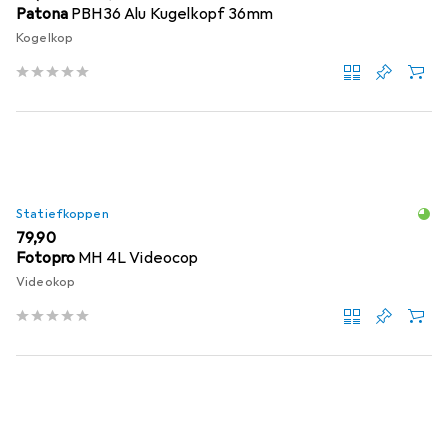
Patona
PBH36 Alu Kugelkopf 36mm
Kogelkop
Statiefkoppen
EUR
79,90
Fotopro
MH 4L Videocop
Videokop