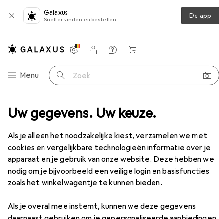
Galaxus
De app
Sneller vinden en bestellen
Instellingen
Klantenaccount
Produktvergelijking
Verlanglijstje
Winkelmandje
Categorie navigatie
Menu
Zoek op
Statieven + Gimbals
Uw gegevens. Uw keuze.
Statief
Sirui Reiziger VC
Accessoires
Als je alleen het noodzakelijke kiest, verzamelen we met
cookies en vergelijkbare technologieën informatie over je
EUR
266,06
apparaat en je gebruik van onze website. Deze hebben we
Sirui
Reiziger VC
nodig om je bijvoorbeeld een veilige login en basisfuncties
Koolstof, Metaal
zoals het winkelwagentje te kunnen bieden.
Als je overal mee instemt, kunnen we deze gegevens
daarnaast gebruiken om je gepersonaliseerde aanbiedingen