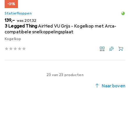
−31%
Statiefkoppen
EUR
EUR
139,–
was
201,32
3 Legged Thing
AirHed VU Grijs - Kogelkop met Arca-
compatibele snelkoppelingsplaat
Kogelkop
23 van 23 producten
Naar boven