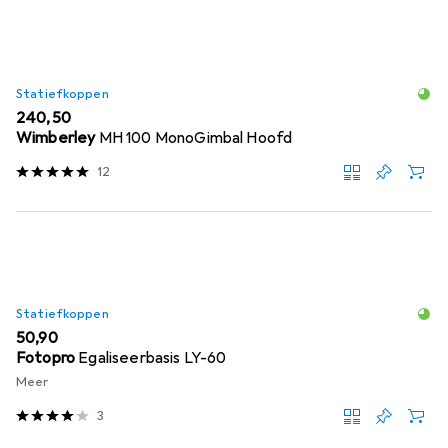
Statiefkoppen
EUR
240,50
Wimberley
MH 100 MonoGimbal Hoofd
12
Statiefkoppen
EUR
50,90
Fotopro
Egaliseerbasis LY-60
Meer
3