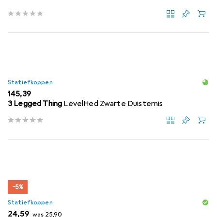
Statiefkoppen
EUR
145,39
3 Legged Thing
LevelHed Zwarte Duisternis
−5%
Statiefkoppen
EUR
EUR
24,59
was
25,90