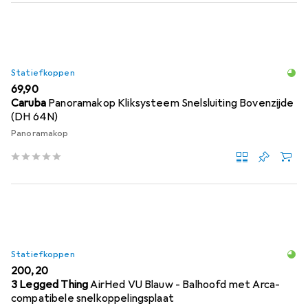
Statiefkoppen
EUR
69,90
Caruba
Panoramakop Kliksysteem Snelsluiting Bovenzijde
(DH 64N)
Panoramakop
Statiefkoppen
EUR
200,20
3 Legged Thing
AirHed VU Blauw - Balhoofd met Arca-
compatibele snelkoppelingsplaat