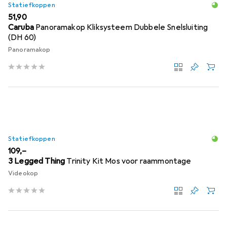
Statiefkoppen
EUR
51,90
Caruba
Panoramakop Kliksysteem Dubbele Snelsluiting
(DH 60)
Panoramakop
Statiefkoppen
EUR
109,–
3 Legged Thing
Trinity Kit Mos voor raammontage
Videokop