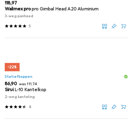
EUR
118,97
Walimex pro
pro Gimbal Head A20 Aluminium
3-weg panhead
5
−22%
Statiefkoppen
EUR
EUR
86,90
was
111,74
Sirui
L-10 Kantelkop
2-weg kanteling
8