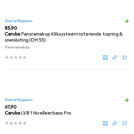
Statiefkoppen
EUR
85,90
Caruba
Panoramakop Kliksysteem roterende topring &
snelsluiting (DH 55)
Panoramakop
Statiefkoppen
EUR
67,90
Caruba
LVB 1 Nivelleerbasis Pro