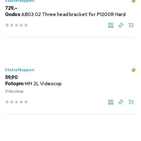
Statiefkoppen
EUR
729,–
Godox
AB03 02 Three head bracket for P1200R Hard
Statiefkoppen
EUR
59,90
Fotopro
MH 2L Videocop
Videokop