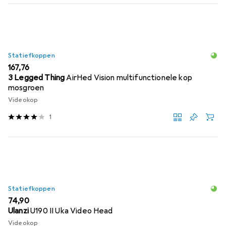
Statiefkoppen
EUR
167,76
3 Legged Thing
AirHed Vision multifunctionele kop
mosgroen
Videokop
1
Statiefkoppen
EUR
74,90
Ulanzi
U190 II Uka Video Head
Videokop