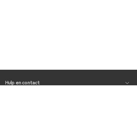
Hulp en contact
Service
Over Ons
Geeft als resultaat