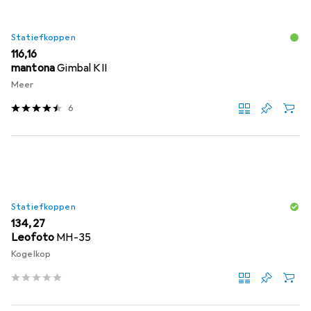
Statiefkoppen
EUR
116,16
mantona
Gimbal KII
Meer
6
Statiefkoppen
EUR
134,27
Leofoto
MH-35
Kogelkop