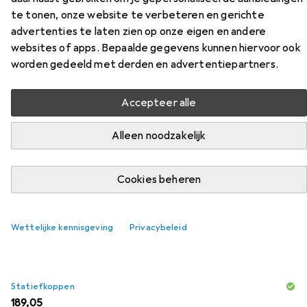
te tonen, onze website te verbeteren en gerichte
advertenties te laten zien op onze eigen en andere
Accessoires voor Sirui Reiziger
websites of apps. Bepaalde gegevens kunnen hiervoor ook
VC
worden gedeeld met derden en advertentiepartners.
Vind bijpassende accessoires voor de Sirui Reiziger VC uit
Accepteer alle
de categorie Statiefkoppen.
Alleen noodzakelijk
Populair
Sirui
Cookies beheren
Relevantie
Productlijst
Wettelijke kennisgeving
Privacybeleid
Statiefkoppen
EUR
189,05