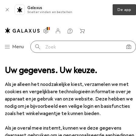
Galaxus
De app
Sneller vinden en bestellen
Instellingen
Klantenaccount
Produktvergelijking
Verlanglijstje
Winkelmandje
Categorie navigatie
Menu
Zoek op
cessoires
Uw gegevens. Uw keuze.
Value feldkonfekt. RJ45-St. Kat.6A STP
Accessoires
EUR
6,58
per stuk voor 4 eenheden
Als je alleen het noodzakelijke kiest, verzamelen we met
Value
feldkonfekt. RJ45-St. Kat.6A
cookies en vergelijkbare technologieën informatie over je
STP
apparaat en je gebruik van onze website. Deze hebben we
Stekker netwerkkabel
nodig om je bijvoorbeeld een veilige login en basisfuncties
zoals het winkelwagentje te kunnen bieden.
Accessoires voor Value
Als je overal mee instemt, kunnen we deze gegevens
feldkonfekt. RJ45-St. Kat.6A
daarnaast gebruiken om je gepersonaliseerde aanbiedingen