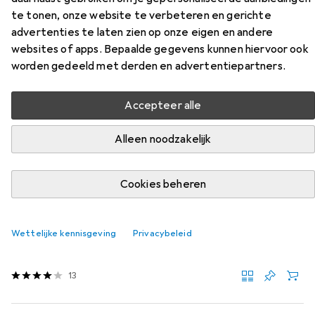
te tonen, onze website te verbeteren en gerichte
STP
advertenties te laten zien op onze eigen en andere
websites of apps. Bepaalde gegevens kunnen hiervoor ook
Vind bijpassende accessoires voor de Value feldkonfekt.
worden gedeeld met derden en advertentiepartners.
RJ45-St. Kat.6A STP uit de categorie Kabels + Stekkers.
Relevantie
Accepteer alle
Productlijst
Alleen noodzakelijk
Cookies beheren
KWANTUMKORTING
Kabels + Stekkers
EUR
4,94
per stuk voor 2 eenheden
Wettelijke kennisgeving
Privacybeleid
Value
Veldbevestigbare RJ-45 stekker Cat.6 (Klasse E),
STP
13