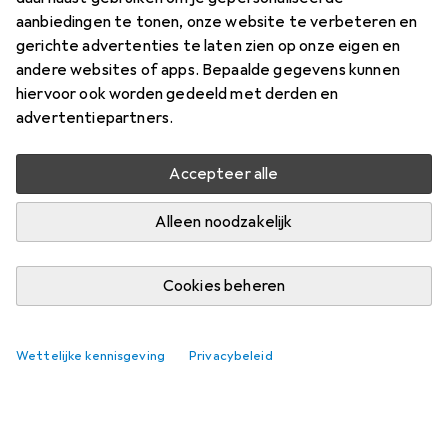
aanbiedingen te tonen, onze website te verbeteren en
Vind bijpassende accessoires voor de Value Keystone
gerichte advertenties te laten zien op onze eigen en
module rek, 8-poorts, zwart.
andere websites of apps. Bepaalde gegevens kunnen
hiervoor ook worden gedeeld met derden en
Relevantie
advertentiepartners.
Productlijst
Geen producten gevonden
Accepteer alle
Alleen noodzakelijk
Cookies beheren
Wettelijke kennisgeving
Privacybeleid