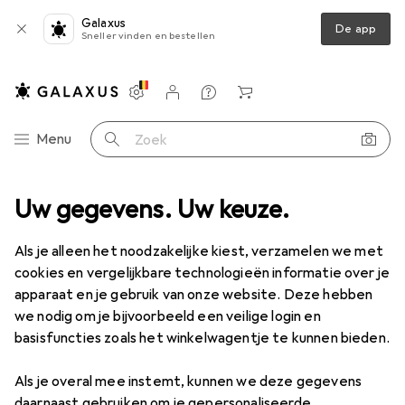
Galaxus
De app
Sneller vinden en bestellen
Instellingen
Klantenaccount
Produktvergelijking
Verlanglijstje
Winkelmandje
Categorie navigatie
Menu
Zoek op
oires
Uw gegevens. Uw keuze.
Value Keystone module rek, 8-poorts, zwart
Accessoires
EUR
22,29
Als je alleen het noodzakelijke kiest, verzamelen we met
Value
Keystone module rek, 8-poorts,
cookies en vergelijkbare technologieën informatie over je
zwart
apparaat en je gebruik van onze website. Deze hebben
we nodig om je bijvoorbeeld een veilige login en
basisfuncties zoals het winkelwagentje te kunnen bieden.
Accessoires voor Value Keystone
Als je overal mee instemt, kunnen we deze gegevens
module rek, 8-poorts, zwart
daarnaast gebruiken om je gepersonaliseerde