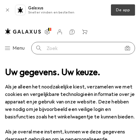
Galaxus
De app
Sneller vinden en bestellen
Instellingen
Klantenaccount
Produktvergelijking
Verlanglijstje
Winkelmandje
Categorie navigatie
Menu
Zoek op
0 verlenging, actief, met repeater, A-C, zwart, 15,0 m
Uw gegevens. Uw keuze.
Accessoires
EUR
26,90
Als je alleen het noodzakelijke kiest, verzamelen we met
Value
USB 2.0 verlenging, actief, met
cookies en vergelijkbare technologieën informatie over je
repeater, A-C, zwart, 15,0 m
apparaat en je gebruik van onze website. Deze hebben
15 m, USB 2.0
we nodig om je bijvoorbeeld een veilige login en
basisfuncties zoals het winkelwagentje te kunnen bieden.
Accessoires voor Value USB 2.0
Als je overal mee instemt, kunnen we deze gegevens
daarnaast gebruiken om je gepersonaliseerde