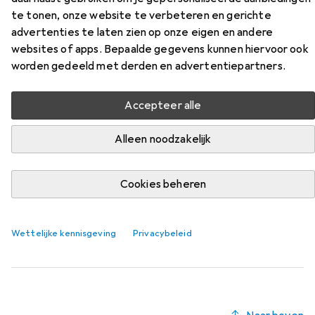
220 Camera kegelbevestiging
te tonen, onze website te verbeteren en gerichte
advertenties te laten zien op onze eigen en andere
Vind bijpassende accessoires voor de Vivotek AM-220
websites of apps. Bepaalde gegevens kunnen hiervoor ook
Camera kegelbevestiging uit de categorie Accessoires
worden gedeeld met derden en advertentiepartners.
voor netwerkcamera's.
Relevantie
Accepteer alle
Productlijst
Alleen noodzakelijk
Cookies beheren
Accessoires voor netwerkcamera's
EUR
76,52
Vivotek
AM-314 Beugel voor cameramontage
Wettelijke kennisgeving
Privacybeleid