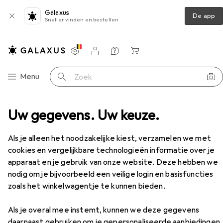
Galaxus
De app
Sneller vinden en bestellen
Instellingen
Klantenaccount
Produktvergelijking
Verlanglijstje
Winkelmandje
Categorie navigatie
Menu
Zoek op
mera's
Uw gegevens. Uw keuze.
Vivotek AM-220 Camera kegelbevestiging
Accessoires
Als je alleen het noodzakelijke kiest, verzamelen we met
EUR
109,–
Vivotek
AM-220 Camera
cookies en vergelijkbare technologieën informatie over je
kegelbevestiging
apparaat en je gebruik van onze website. Deze hebben we
nodig om je bijvoorbeeld een veilige login en basisfuncties
zoals het winkelwagentje te kunnen bieden.
Accessoires voor Vivotek AM-
Als je overal mee instemt, kunnen we deze gegevens
daarnaast gebruiken om je gepersonaliseerde aanbiedingen