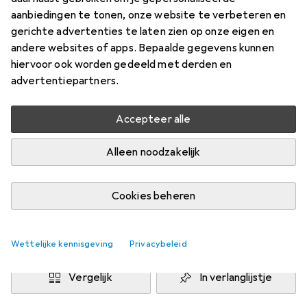
Prijs in EUR inclusief BTW
aanbiedingen te tonen, onze website te verbeteren en
gerichte advertenties te laten zien op onze eigen en
Productgegevensblad
andere websites of apps. Bepaalde gegevens kunnen
hiervoor ook worden gedeeld met derden en
Merk
Waarderingscijfers
advertentiepartners.
Meer van Viewsonic
4
Accepteer alle
Testrapporten
2 tests
Alleen noodzakelijk
Levering tussen vr, 7/8 en di, 11/8
Cookies beheren
6 stuk op voorraad bij leverancier
In winkelmandje
Wettelijke kennisgeving
Privacybeleid
Vergelijk
In verlanglijstje