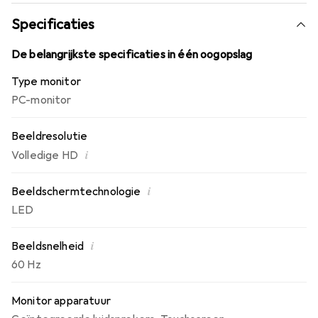
krijgen tot uw favoriete werkhoeken. Met de antislip
flap, de roestvrijstalen behuizing, de aluminium standaard
Specificaties
en het scherm met hardheid 6H is deze monitor zeer
betrouwbaar dankzij zijn constructie.
De belangrijkste specificaties in één oogopslag
Type monitor
PC-monitor
Beeldresolutie
i
Volledige HD
i
Beeldschermtechnologie
LED
i
Beeldsnelheid
60 Hz
Monitor apparatuur