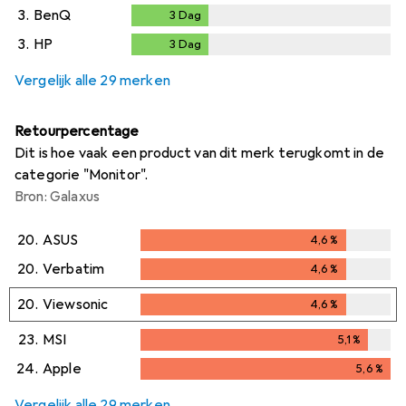
3.
BenQ
3
Dag
3
Dag
3.
HP
3
Dag
3
Dag
Vergelijk alle 29 merken
Retourpercentage
Dit is hoe vaak een product van dit merk terugkomt in de
categorie "Monitor".
Bron: Galaxus
20.
ASUS
4,6
%
4,6
%
20.
Verbatim
4,6
%
4,6
%
20.
Viewsonic
4,6
%
4,6
%
23.
MSI
5,1
%
5,1
%
24.
Apple
5,6
%
5,6
%
Vergelijk alle 29 merken