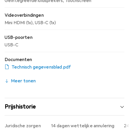
Geïntegreerde luidsprekers
,
Touchscreen
Videoverbindingen
Mini HDMI (1x)
,
USB-C (1x)
USB-poorten
USB-C
Documenten
Technisch gegevensblad.pdf
Meer tonen
Prijshistorie
Juridische zorgen
14 dagen wettelijke annulering
24