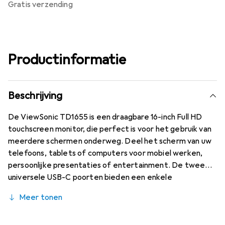
gratis verzending
Productinformatie
Beschrijving
De ViewSonic TD1655 is een draagbare 16-inch Full HD
touchscreen monitor, die perfect is voor het gebruik van
meerdere schermen onderweg. Deel het scherm van uw
telefoons, tablets of computers voor mobiel werken,
persoonlijke presentaties of entertainment. De twee
universele USB-C poorten bieden een enkele
kabeloplossing voor video-streaming, opladen en touch-
Meer tonen
feedback. De brede verstelbare standaard en het
kantelbare scherm stellen u in staat om toegang te