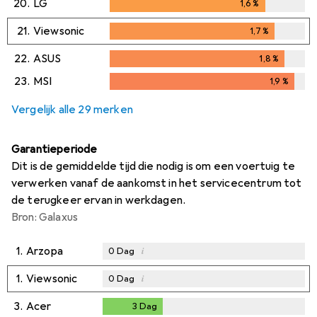
20.
LG
1,6
%
1,6
%
21.
Viewsonic
1,7
%
1,7
%
22.
ASUS
1,8
%
1,8
%
23.
MSI
1,9
%
1,9
%
Vergelijk alle 29 merken
Garantieperiode
Dit is de gemiddelde tijd die nodig is om een voertuig te
verwerken vanaf de aankomst in het servicecentrum tot
de terugkeer ervan in werkdagen.
Bron: Galaxus
1.
Arzopa
i
0
Dag
1.
Viewsonic
i
0
Dag
3.
Acer
3
Dag
3
Dag