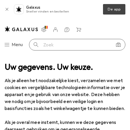
Galaxus
De app
Sneller vinden en bestellen
Instellingen
Klantenaccount
Produktvergelijking
Verlanglijstje
Winkelmandje
Categorie navigatie
Menu
Zoek op
iferie
Uw gegevens. Uw keuze.
Monitoren
Monitor
Viewsonic TD1655 LED-monitor
Als je alleen het noodzakelijke kiest, verzamelen we met
cookies en vergelijkbare technologieën informatie over je
23 afbeeldingen
apparaat en je gebruik van onze website. Deze hebben
we nodig om je bijvoorbeeld een veilige login en
EUR
294,24
basisfuncties zoals het winkelwagentje te kunnen bieden.
Viewsonic
TD1655 LED-monitor
1920 x 1080 Pixels, 15.60"
Als je overal mee instemt, kunnen we deze gegevens
daarnaast gebruiken om je gepersonaliseerde