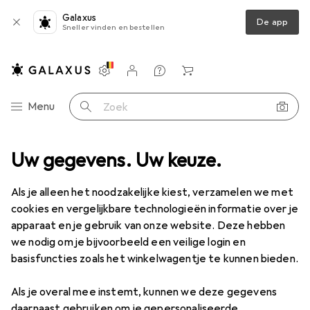
Galaxus
De app
Sneller vinden en bestellen
Instellingen
Klantenaccount
Produktvergelijking
Verlanglijstje
Winkelmandje
Categorie navigatie
Menu
Zoek op
Uw gegevens. Uw keuze.
Als je alleen het noodzakelijke kiest, verzamelen we met
cookies en vergelijkbare technologieën informatie over je
apparaat en je gebruik van onze website. Deze hebben
we nodig om je bijvoorbeeld een veilige login en
basisfuncties zoals het winkelwagentje te kunnen bieden.
Als je overal mee instemt, kunnen we deze gegevens
daarnaast gebruiken om je gepersonaliseerde