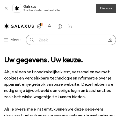
Galaxus
De app
Sneller vinden en bestellen
Instellingen
Klantenaccount
Produktvergelijking
Verlanglijstje
Winkelmandje
Categorie navigatie
Menu
Zoek op
Uw gegevens. Uw keuze.
Etikettenrol
Zebra Z-Perform 1000T 190 Dag
Accessoires
Als je alleen het noodzakelijke kiest, verzamelen we met
EUR
100,94
cookies en vergelijkbare technologieën informatie over je
Zebra
Z-Perform 1000T 190 Dag
apparaat en je gebruik van onze website. Deze hebben we
200 mm
nodig om je bijvoorbeeld een veilige login en basisfuncties
zoals het winkelwagentje te kunnen bieden.
Als je overal mee instemt, kunnen we deze gegevens
Accessoires voor Zebra Z-
daarnaast gebruiken om je gepersonaliseerde aanbiedingen