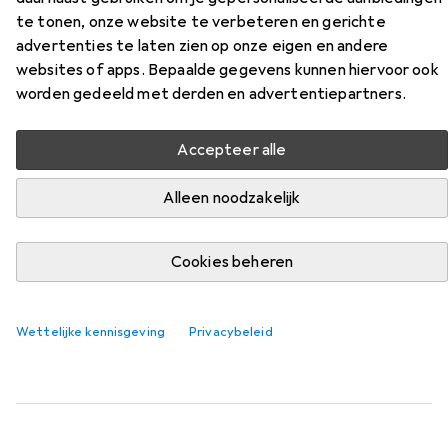
Perform 1000T 190 Dag
te tonen, onze website te verbeteren en gerichte
advertenties te laten zien op onze eigen en andere
websites of apps. Bepaalde gegevens kunnen hiervoor ook
Vind bijpassende accessoires voor de Zebra Z-Perform
worden gedeeld met derden en advertentiepartners.
1000T 190 Dag uit de categorie Etiketteringstape.
Relevantie
Accepteer alle
Productlijst
Alleen noodzakelijk
Cookies beheren
Etiketteringstape
EUR
159,–
Zebra
02300BK08945, 2,5 cm, 12 pièce(s)
8.90 cm, Zwart
Wettelijke kennisgeving
Privacybeleid