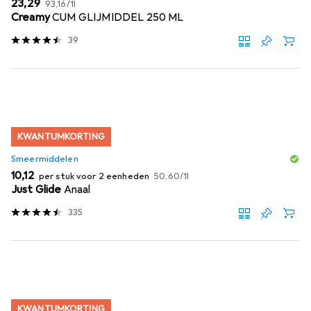
EUR
EUR
23,29
93,16
/
1l
Creamy
CUM GLIJMIDDEL 250 ML
39
KWANTUMKORTING
Smeermiddelen
EUR
EUR
10,12
per stuk voor 2 eenheden
50,60
/
1l
Just Glide
Anaal
335
KWANTUMKORTING