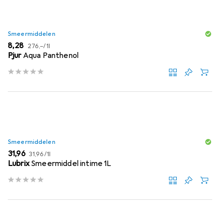
Smeermiddelen
EUR
EUR
8,28
276,–
/
1l
Pjur
Aqua Panthenol
Smeermiddelen
EUR
EUR
31,96
31,96
/
1l
Lubrix
Smeermiddel intime 1L