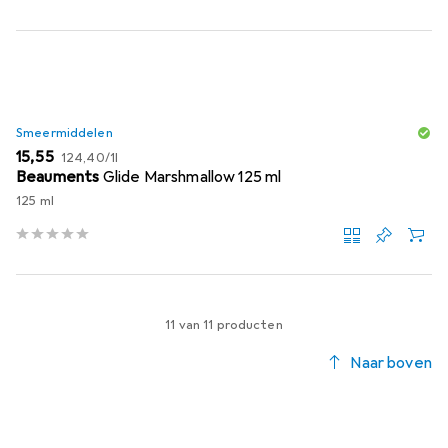
Smeermiddelen
EUR
EUR
15,55
124,40
/
1l
Beauments
Glide Marshmallow 125 ml
125 ml
11 van 11 producten
Naar boven