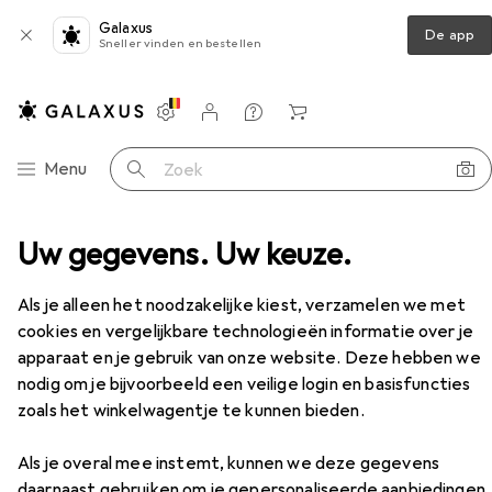
Galaxus
De app
Sneller vinden en bestellen
Instellingen
Klantenaccount
Produktvergelijking
Verlanglijstje
Winkelmandje
Categorie navigatie
Menu
Zoek op
Sex Toys
Uw gegevens. Uw keuze.
Anaal speelgoed
All Black G-Pointer
Accessoires
Als je alleen het noodzakelijke kiest, verzamelen we met
EUR
19,23
cookies en vergelijkbare technologieën informatie over je
All Black
G-Pointer
apparaat en je gebruik van onze website. Deze hebben we
nodig om je bijvoorbeeld een veilige login en basisfuncties
zoals het winkelwagentje te kunnen bieden.
Accessoires voor All Black G-
Als je overal mee instemt, kunnen we deze gegevens
daarnaast gebruiken om je gepersonaliseerde aanbiedingen