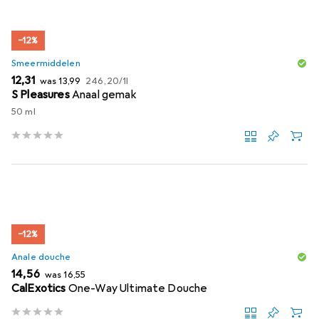
−12%
Smeermiddelen
EUR
EUR
EUR
12,31
was
13,99
246,20
/
1l
S Pleasures
Anaal gemak
50 ml
−12%
Anale douche
EUR
EUR
14,56
was
16,55
CalExotics
One-Way Ultimate Douche