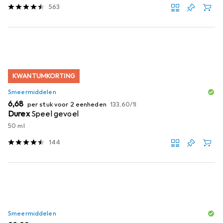
563
KWANTUMKORTING
Smeermiddelen
EUR
EUR
6,68
per stuk voor 2 eenheden
133,60
/
1l
Durex
Speel gevoel
50 ml
144
Smeermiddelen