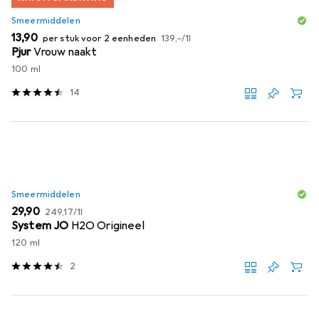
Smeermiddelen
EUR
EUR
13,90
per stuk voor 2 eenheden
139,–
/
1l
Pjur
Vrouw naakt
100 ml
14
Smeermiddelen
EUR
EUR
29,90
249,17
/
1l
System JO
H2O Origineel
120 ml
2