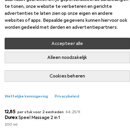
Pointer
te tonen, onze website te verbeteren en gerichte
advertenties te laten zien op onze eigen en andere
Vind passende accessoires voor de All Black G-Pointer uit
websites of apps. Bepaalde gegevens kunnen hiervoor ook
de categorieën Smeermiddelen en Anale douche.
worden gedeeld met derden en advertentiepartners.
Populair
Smeermiddelen
Anale Douche
Accepteer alle
Alleen noodzakelijk
Relevantie
Productlijst
Cookies beheren
KWANTUMKORTING
Wettelijke kennisgeving
Privacybeleid
Smeermiddelen
EUR
EUR
12,85
per stuk voor 2 eenheden
64,25
/
1l
Durex
Speel Massage 2 in 1
200 ml