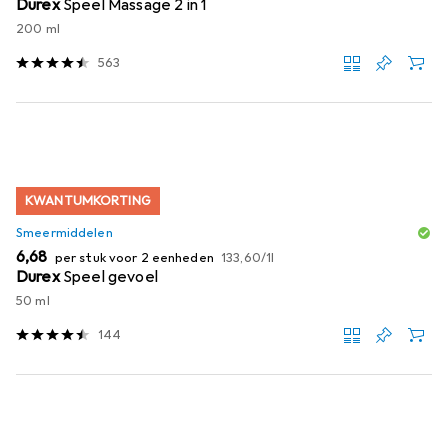
Durex
Speel Massage 2 in 1
200 ml
563
KWANTUMKORTING
Smeermiddelen
EUR
EUR
6,68
per stuk voor 2 eenheden
133,60
/
1l
Durex
Speel gevoel
50 ml
144