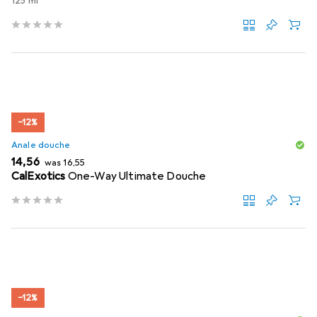
125 ml
−12%
Anale douche
EUR
EUR
14,56
was
16,55
CalExotics
One-Way Ultimate Douche
−12%