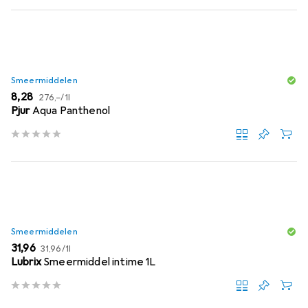
Smeermiddelen
EUR
EUR
8,28
276,–
/
1l
Pjur
Aqua Panthenol
Smeermiddelen
EUR
EUR
31,96
31,96
/
1l
Lubrix
Smeermiddel intime 1L