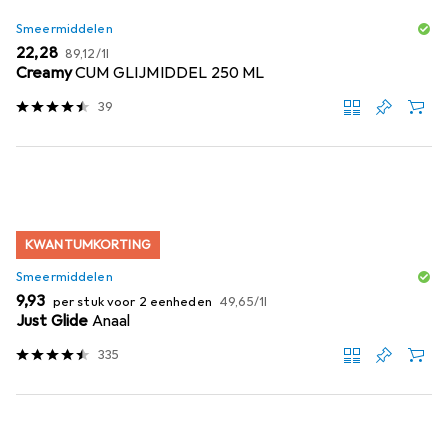
Smeermiddelen
EUR
EUR
22,28
89,12
/
1l
Creamy
CUM GLIJMIDDEL 250 ML
39
KWANTUMKORTING
Smeermiddelen
EUR
EUR
9,93
per stuk voor 2 eenheden
49,65
/
1l
Just Glide
Anaal
335