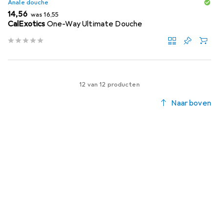
Anale douche
EUR
EUR
14,56
was
16,55
CalExotics
One-Way Ultimate Douche
12 van 12 producten
Naar boven