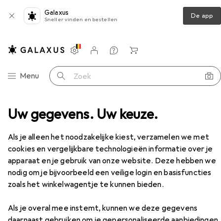
Galaxus
De app
Sneller vinden en bestellen
Instellingen
Klantenaccount
Produktvergelijking
Verlanglijstje
Winkelmandje
Categorie navigatie
Menu
Zoek op
Uw gegevens. Uw keuze.
Anaal speelgoed
All Black Stekker 19 cm 11 inch
Accessoires
Als je alleen het noodzakelijke kiest, verzamelen we met
EUR
33,25
cookies en vergelijkbare technologieën informatie over je
All Black
Stekker 19 cm 11 inch
apparaat en je gebruik van onze website. Deze hebben we
nodig om je bijvoorbeeld een veilige login en basisfuncties
zoals het winkelwagentje te kunnen bieden.
Als je overal mee instemt, kunnen we deze gegevens
Accessoires voor All Black
daarnaast gebruiken om je gepersonaliseerde aanbiedingen