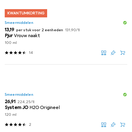
KWANTUMKORTING
Smeermiddelen
EUR
EUR
13,19
per stuk voor 2 eenheden
131,90
/
1l
Pjur
Vrouw naakt
100 ml
14
Smeermiddelen
EUR
EUR
26,91
224,25
/
1l
System JO
H2O Origineel
120 ml
2