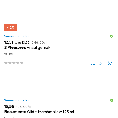
−12%
Smeermiddelen
EUR
EUR
EUR
12,31
was
13,99
246,20
/
1l
S Pleasures
Anaal gemak
50 ml
Smeermiddelen
EUR
EUR
15,55
124,40
/
1l
Beauments
Glide Marshmallow 125 ml