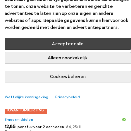
te tonen, onze website te verbeteren en gerichte
Stekker 19 cm 11 inch
advertenties te laten zien op onze eigen en andere
websites of apps. Bepaalde gegevens kunnen hiervoor ook
Vind passende accessoires voor de All Black Stekker 19
worden gedeeld met derden en advertentiepartners.
cm 11 inch uit de categorieën Smeermiddelen en Anale
douche.
Accepteer alle
Alleen noodzakelijk
Populair
Smeermiddelen
Anale Douche
Relevantie
Cookies beheren
Productlijst
Wettelijke kennisgeving
Privacybeleid
KWANTUMKORTING
Smeermiddelen
EUR
EUR
12,85
per stuk voor 2 eenheden
64,25
/
1l