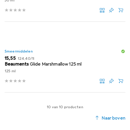
50 ml
Smeermiddelen
EUR
EUR
15,55
124,40
/
1l
Beauments
Glide Marshmallow 125 ml
125 ml
10 van 10 producten
Naar boven