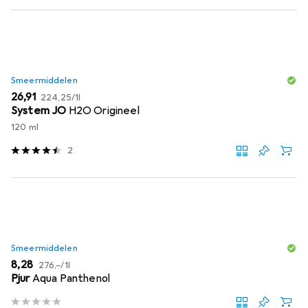
Smeermiddelen
EUR
EUR
26,91
224,25
/
1l
System JO
H2O Origineel
120 ml
2
Smeermiddelen
EUR
EUR
8,28
276,–
/
1l
Pjur
Aqua Panthenol