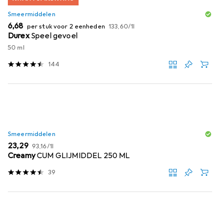
Smeermiddelen
EUR
EUR
6,68
per stuk voor 2 eenheden
133,60
/
1l
Durex
Speel gevoel
50 ml
144
Smeermiddelen
EUR
EUR
23,29
93,16
/
1l
Creamy
CUM GLIJMIDDEL 250 ML
39