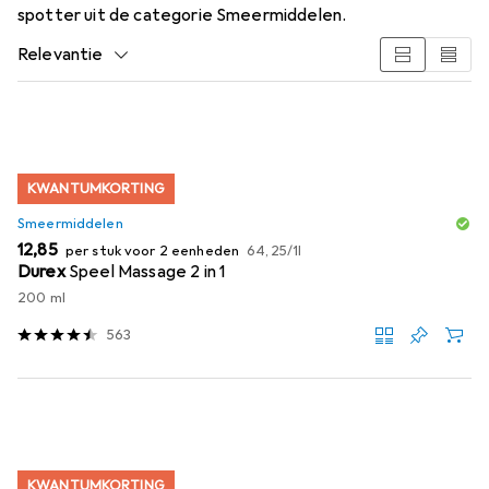
spotter uit de categorie Smeermiddelen.
Relevantie
Productlijst
KWANTUMKORTING
Smeermiddelen
EUR
EUR
12,85
per stuk voor 2 eenheden
64,25
/
1l
Durex
Speel Massage 2 in 1
200 ml
563
KWANTUMKORTING