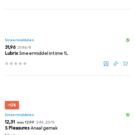
Smeermiddelen
EUR
EUR
31,96
31,96
/
1l
Lubrix
Smeermiddel intime 1L
−12%
Smeermiddelen
EUR
EUR
EUR
12,31
was
13,99
246,20
/
1l
S Pleasures
Anaal gemak