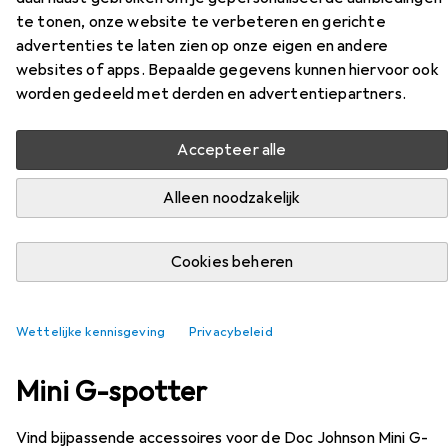
te tonen, onze website te verbeteren en gerichte
EUR
14,63
advertenties te laten zien op onze eigen en andere
Doc Johnson
Mini G-spotter
websites of apps. Bepaalde gegevens kunnen hiervoor ook
worden gedeeld met derden en advertentiepartners.
Accepteer alle
Alleen noodzakelijk
Cookies beheren
Wettelijke kennisgeving
Privacybeleid
Accessoires voor Doc Johnson
Mini G-spotter
Vind bijpassende accessoires voor de Doc Johnson Mini G-