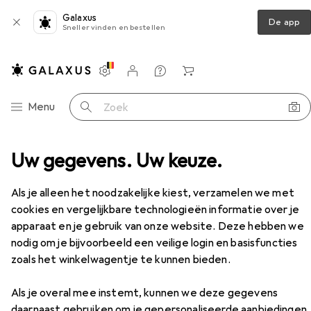
Galaxus
De app
Sneller vinden en bestellen
Instellingen
Klantenaccount
Produktvergelijking
Verlanglijstje
Winkelmandje
Categorie navigatie
Menu
Zoek op
x Toys
Uw gegevens. Uw keuze.
Vibrators
Doc Johnson Mini G-spotter
Accessoires
Als je alleen het noodzakelijke kiest, verzamelen we met
cookies en vergelijkbare technologieën informatie over je
apparaat en je gebruik van onze website. Deze hebben we
nodig om je bijvoorbeeld een veilige login en basisfuncties
zoals het winkelwagentje te kunnen bieden.
Als je overal mee instemt, kunnen we deze gegevens
daarnaast gebruiken om je gepersonaliseerde aanbiedingen