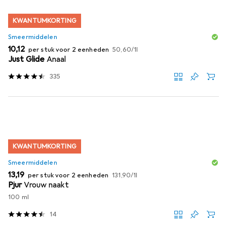
KWANTUMKORTING
Smeermiddelen
EUR
EUR
10,12
per stuk voor 2 eenheden
50,60
/
1l
Just Glide
Anaal
335
KWANTUMKORTING
Smeermiddelen
EUR
EUR
13,19
per stuk voor 2 eenheden
131,90
/
1l
Pjur
Vrouw naakt
100 ml
14