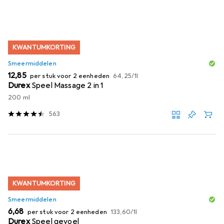
Productlijst
KWANTUMKORTING
Smeermiddelen
EUR
EUR
12,85
per stuk voor 2 eenheden
64,25
/
1l
Durex
Speel Massage 2 in 1
200 ml
563
KWANTUMKORTING
Smeermiddelen
EUR
EUR
6,68
per stuk voor 2 eenheden
133,60
/
1l
Durex
Speel gevoel