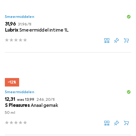
Smeermiddelen
EUR
EUR
31,96
31,96
/
1l
Lubrix
Smeermiddel intime 1L
−12%
Smeermiddelen
EUR
EUR
EUR
12,31
was
13,99
246,20
/
1l
S Pleasures
Anaal gemak
50 ml