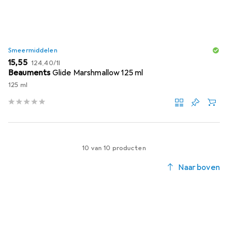
Smeermiddelen
EUR
EUR
15,55
124,40
/
1l
Beauments
Glide Marshmallow 125 ml
125 ml
10 van 10 producten
Naar boven