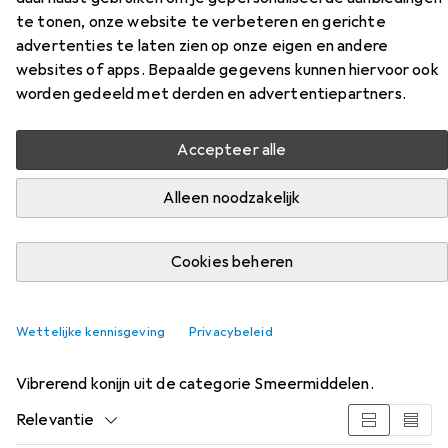
Doc Johnson
Vibrerend konijn
te tonen, onze website te verbeteren en gerichte
advertenties te laten zien op onze eigen en andere
websites of apps. Bepaalde gegevens kunnen hiervoor ook
worden gedeeld met derden en advertentiepartners.
Accepteer alle
Alleen noodzakelijk
Cookies beheren
Accessoires voor Doc Johnson
Vibrerend konijn
Wettelijke kennisgeving
Privacybeleid
Vind bijpassende accessoires voor de Doc Johnson
Vibrerend konijn uit de categorie Smeermiddelen.
Relevantie