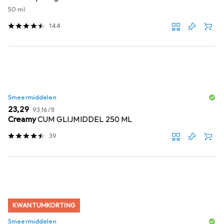
50 ml
144
Smeermiddelen
EUR
EUR
23,29
93,16
/
1l
Creamy
CUM GLIJMIDDEL 250 ML
39
KWANTUMKORTING
Smeermiddelen