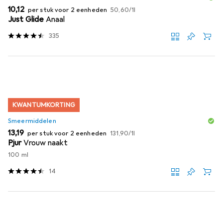
EUR
EUR
10,12
per stuk voor 2 eenheden
50,60
/
1l
Just Glide
Anaal
335
KWANTUMKORTING
Smeermiddelen
EUR
EUR
13,19
per stuk voor 2 eenheden
131,90
/
1l
Pjur
Vrouw naakt
100 ml
14