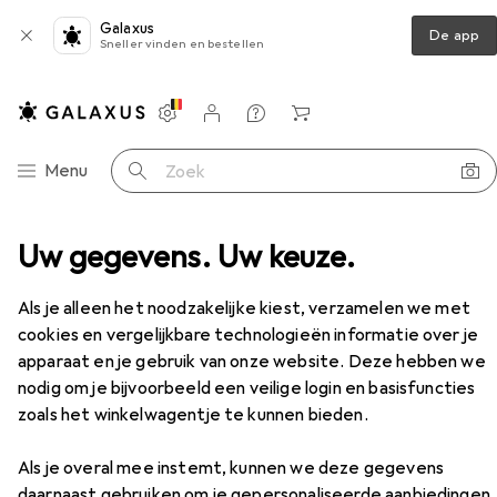
Galaxus
De app
Sneller vinden en bestellen
Instellingen
Klantenaccount
Produktvergelijking
Verlanglijstje
Winkelmandje
Categorie navigatie
Menu
Zoek op
 Toys
Uw gegevens. Uw keuze.
Vibrators
Doc Johnson Vibrerend konijn
Accessoires
Als je alleen het noodzakelijke kiest, verzamelen we met
cookies en vergelijkbare technologieën informatie over je
apparaat en je gebruik van onze website. Deze hebben we
nodig om je bijvoorbeeld een veilige login en basisfuncties
zoals het winkelwagentje te kunnen bieden.
Als je overal mee instemt, kunnen we deze gegevens
EUR
20,90
daarnaast gebruiken om je gepersonaliseerde aanbiedingen