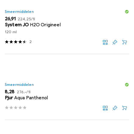
Smeermiddelen
EUR
EUR
26,91
224,25
/
1l
System JO
H2O Origineel
120 ml
2
Smeermiddelen
EUR
EUR
8,28
276,–
/
1l
Pjur
Aqua Panthenol