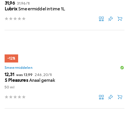
EUR
EUR
31,96
31,96
/
1l
Lubrix
Smeermiddel intime 1L
−12%
Smeermiddelen
EUR
EUR
EUR
12,31
was
13,99
246,20
/
1l
S Pleasures
Anaal gemak
50 ml