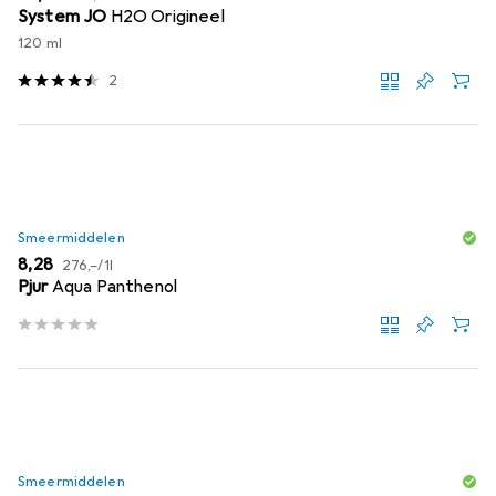
System JO
H2O Origineel
120 ml
2
Smeermiddelen
EUR
EUR
8,28
276,–
/
1l
Pjur
Aqua Panthenol
Smeermiddelen