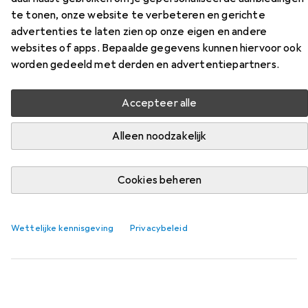
te tonen, onze website te verbeteren en gerichte
advertenties te laten zien op onze eigen en andere
Accessoires voor
websites of apps. Bepaalde gegevens kunnen hiervoor ook
PerfectFitBrand Tunnelplug - X-
worden gedeeld met derden en advertentiepartners.
groot
Accepteer alle
Vind passende accessoires voor de PerfectFitBrand
Alleen noodzakelijk
Tunnelplug - X-groot uit de categorieën Smeermiddelen
en Anale douche.
Cookies beheren
Populair
Smeermiddelen
Anale Douche
Wettelijke kennisgeving
Privacybeleid
Relevantie
Productlijst