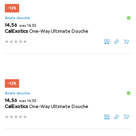
−12%
Anale douche
EUR
EUR
14,56
was
16,55
CalExotics
One-Way Ultimate Douche
−12%
Anale douche
EUR
EUR
14,56
was
16,55
CalExotics
One-Way Ultimate Douche