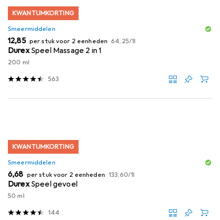
KWANTUMKORTING
Smeermiddelen
EUR
EUR
12,85
per stuk voor 2 eenheden
64,25
/
1l
Durex
Speel Massage 2 in 1
200 ml
563
KWANTUMKORTING
Smeermiddelen
EUR
EUR
6,68
per stuk voor 2 eenheden
133,60
/
1l
Durex
Speel gevoel
50 ml
144