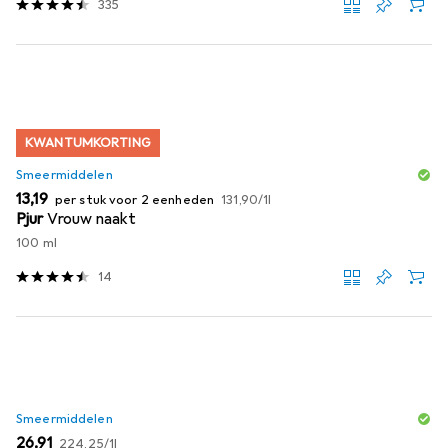
335
KWANTUMKORTING
Smeermiddelen
EUR
EUR
13,19
per stuk voor 2 eenheden
131,90
/
1l
Pjur
Vrouw naakt
100 ml
14
Smeermiddelen
EUR
EUR
26,91
224,25
/
1l