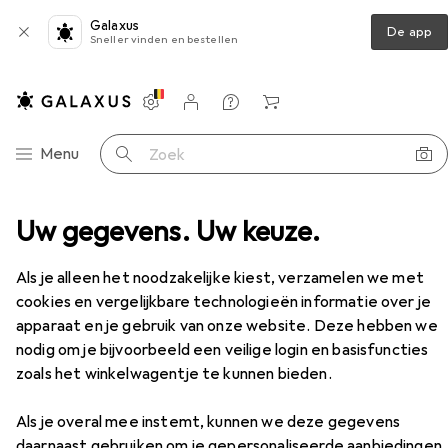
Galaxus
De app
Sneller vinden en bestellen
Instellingen
Klantenaccount
Produktvergelijking
Verlanglijstje
Winkelmandje
Categorie navigatie
Menu
Zoek op
 speelgoed
Uw gegevens. Uw keuze.
PerfectFitBrand Tunnelplug - X-groot
Accessoires
Als je alleen het noodzakelijke kiest, verzamelen we met
cookies en vergelijkbare technologieën informatie over je
apparaat en je gebruik van onze website. Deze hebben we
EUR
42,22
nodig om je bijvoorbeeld een veilige login en basisfuncties
PerfectFitBrand
Tunnelplug - X-groot
zoals het winkelwagentje te kunnen bieden.
Als je overal mee instemt, kunnen we deze gegevens
daarnaast gebruiken om je gepersonaliseerde aanbiedingen