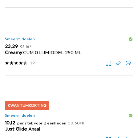
Smeermiddelen
EUR
EUR
23,29
93,16
/
1l
Creamy
CUM GLIJMIDDEL 250 ML
39
KWANTUMKORTING
Smeermiddelen
EUR
EUR
10,12
per stuk voor 2 eenheden
50,60
/
1l
Just Glide
Anaal