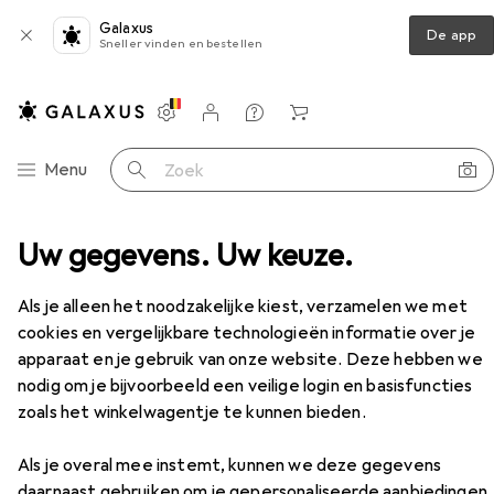
Galaxus
De app
Sneller vinden en bestellen
Instellingen
Klantenaccount
Produktvergelijking
Verlanglijstje
Winkelmandje
Categorie navigatie
Menu
Zoek op
Vibrerende Silicone Butt Plug met Afstandsbediening
Uw gegevens. Uw keuze.
Accessoires
Als je alleen het noodzakelijke kiest, verzamelen we met
EUR
78,98
cookies en vergelijkbare technologieën informatie over je
XR Brands
21X Vibrerende Silicone
apparaat en je gebruik van onze website. Deze hebben we
Butt Plug met Afstandsbediening
nodig om je bijvoorbeeld een veilige login en basisfuncties
zoals het winkelwagentje te kunnen bieden.
Als je overal mee instemt, kunnen we deze gegevens
daarnaast gebruiken om je gepersonaliseerde aanbiedingen