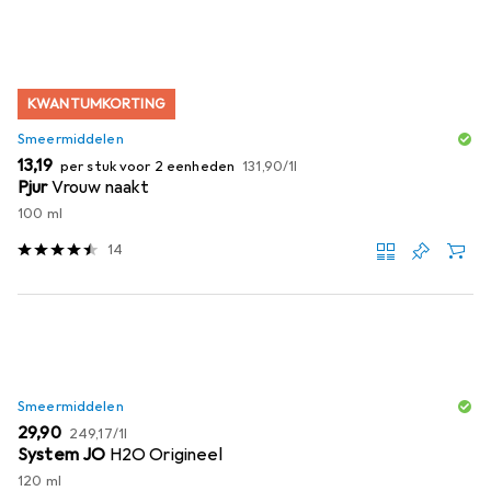
KWANTUMKORTING
Smeermiddelen
EUR
EUR
13,19
per stuk voor 2 eenheden
131,90
/
1l
Pjur
Vrouw naakt
100 ml
14
Smeermiddelen
EUR
EUR
29,90
249,17
/
1l
System JO
H2O Origineel
120 ml