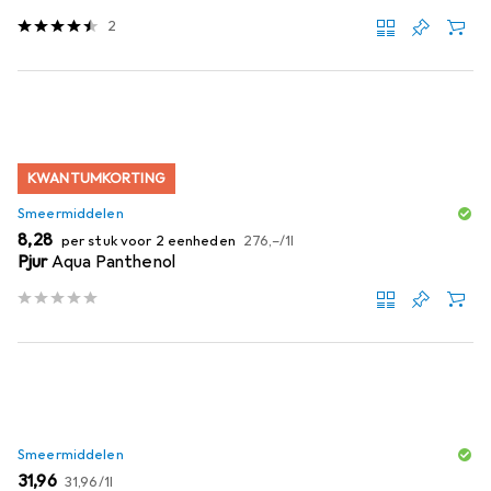
2
KWANTUMKORTING
Smeermiddelen
EUR
EUR
8,28
per stuk voor 2 eenheden
276,–
/
1l
Pjur
Aqua Panthenol
Smeermiddelen
EUR
EUR
31,96
31,96
/
1l