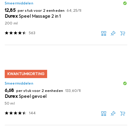
Smeermiddelen
EUR
EUR
12,85
per stuk voor 2 eenheden
64,25
/
1l
Durex
Speel Massage 2 in 1
200 ml
563
KWANTUMKORTING
Smeermiddelen
EUR
EUR
6,68
per stuk voor 2 eenheden
133,60
/
1l
Durex
Speel gevoel
50 ml
144