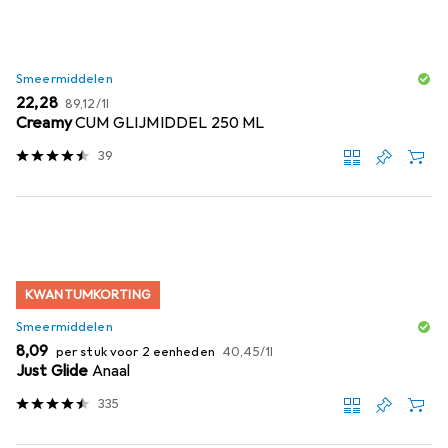
Smeermiddelen
EUR
EUR
22,28
89,12
/
1l
Creamy
CUM GLIJMIDDEL 250 ML
39
KWANTUMKORTING
Smeermiddelen
EUR
EUR
8,09
per stuk voor 2 eenheden
40,45
/
1l
Just Glide
Anaal
335