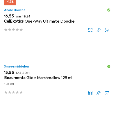
−12%
Anale douche
EUR
EUR
16,55
was
18,81
CalExotics
One-Way Ultimate Douche
Smeermiddelen
EUR
EUR
15,55
124,40
/
1l
Beauments
Glide Marshmallow 125 ml
125 ml