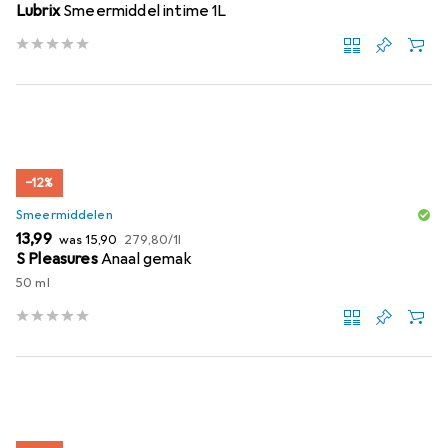
Lubrix
Smeermiddel intime 1L
−12%
Smeermiddelen
EUR
EUR
EUR
13,99
was
15,90
279,80
/
1l
S Pleasures
Anaal gemak
50 ml