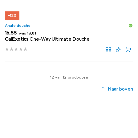
−12%
Anale douche
EUR
EUR
16,55
was
18,81
CalExotics
One-Way Ultimate Douche
12 van 12 producten
Naar boven