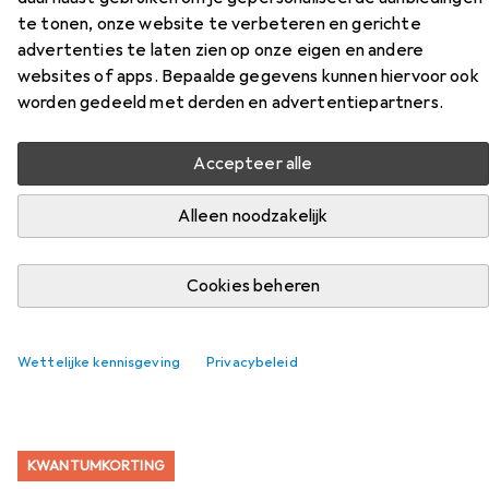
Accessoires voor XR Brands 21X
te tonen, onze website te verbeteren en gerichte
Vibrerende Silicone Butt Plug
advertenties te laten zien op onze eigen en andere
websites of apps. Bepaalde gegevens kunnen hiervoor ook
met Afstandsbediening
worden gedeeld met derden en advertentiepartners.
Vind passende accessoires voor de XR Brands 21X
Accepteer alle
Vibrerende Silicone Butt Plug met Afstandsbediening uit
de categorieën Smeermiddelen en Anale douche.
Alleen noodzakelijk
Populair
Smeermiddelen
Anale Douche
Cookies beheren
Relevantie
Wettelijke kennisgeving
Privacybeleid
Productlijst
KWANTUMKORTING