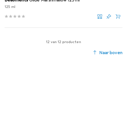
Beauments
Glide Marshmallow 125 ml
125 ml
12 van 12 producten
Naar boven