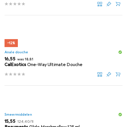
−12%
Anale douche
EUR
EUR
16,55
was
18,81
CalExotics
One-Way Ultimate Douche
Smeermiddelen
EUR
EUR
15,55
124,40
/
1l