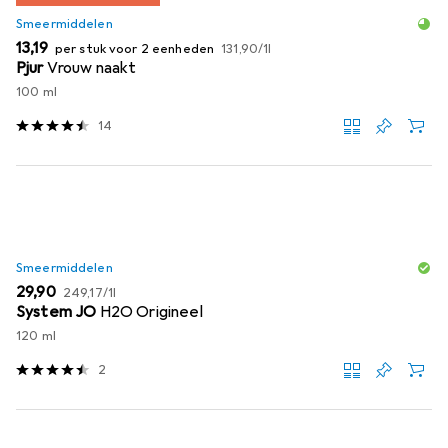
Smeermiddelen
EUR
EUR
13,19
per stuk voor 2 eenheden
131,90
/
1l
Pjur
Vrouw naakt
100 ml
14
Smeermiddelen
EUR
EUR
29,90
249,17
/
1l
System JO
H2O Origineel
120 ml
2