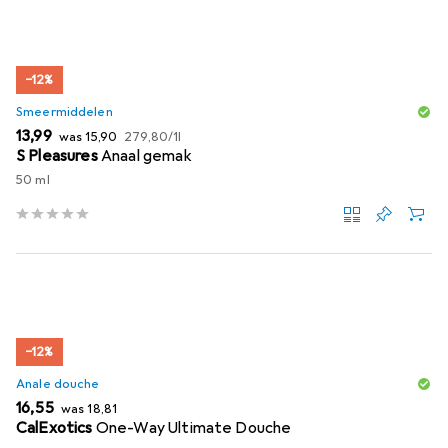
−12%
Smeermiddelen
EUR
EUR
EUR
13,99
was
15,90
279,80
/
1l
S Pleasures
Anaal gemak
50 ml
−12%
Anale douche
EUR
EUR
16,55
was
18,81
CalExotics
One-Way Ultimate Douche