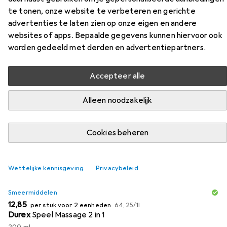
Violette Bloem Gem
te tonen, onze website te verbeteren en gerichte
advertenties te laten zien op onze eigen en andere
Vind passende accessoires voor de XR Brands Violette
websites of apps. Bepaalde gegevens kunnen hiervoor ook
Bloem Gem uit de categorieën Smeermiddelen en Anale
worden gedeeld met derden en advertentiepartners.
douche.
Accepteer alle
Populair
Smeermiddelen
Anale Douche
Alleen noodzakelijk
Relevantie
Cookies beheren
Productlijst
Wettelijke kennisgeving
Privacybeleid
KWANTUMKORTING
Smeermiddelen
EUR
EUR
12,85
per stuk voor 2 eenheden
64,25
/
1l
Durex
Speel Massage 2 in 1