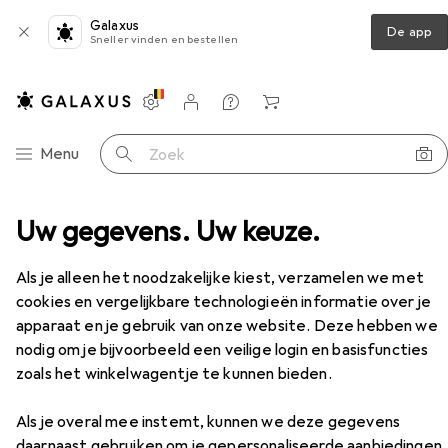
Galaxus
De app
Sneller vinden en bestellen
Instellingen
Klantenaccount
Produktvergelijking
Verlanglijstje
Winkelmandje
Categorie navigatie
Menu
Zoek op
Anaal speelgoed
Uw gegevens. Uw keuze.
XR Brands Violette Bloem Gem
Accessoires
Als je alleen het noodzakelijke kiest, verzamelen we met
EUR
55,02
cookies en vergelijkbare technologieën informatie over je
XR Brands
Violette Bloem Gem
apparaat en je gebruik van onze website. Deze hebben we
nodig om je bijvoorbeeld een veilige login en basisfuncties
zoals het winkelwagentje te kunnen bieden.
Accessoires voor XR Brands
Als je overal mee instemt, kunnen we deze gegevens
daarnaast gebruiken om je gepersonaliseerde aanbiedingen