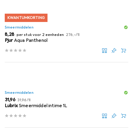
KWANTUMKORTING
Smeermiddelen
EUR
EUR
8,28
per stuk voor 2 eenheden
276,–
/
1l
Pjur
Aqua Panthenol
Smeermiddelen
EUR
EUR
31,96
31,96
/
1l
Lubrix
Smeermiddel intime 1L