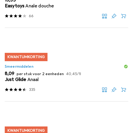
EUR
13,35
Easytoys
Anale douche
66
KWANTUMKORTING
Smeermiddelen
EUR
EUR
8,09
per stuk voor 2 eenheden
40,45
/
1l
Just Glide
Anaal
335
KWANTUMKORTING