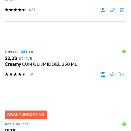
200 ml
621
Smeermiddelen
EUR
EUR
22,28
89,12
/
1l
Creamy
CUM GLIJMIDDEL 250 ML
39
KWANTUMKORTING
Anale douche