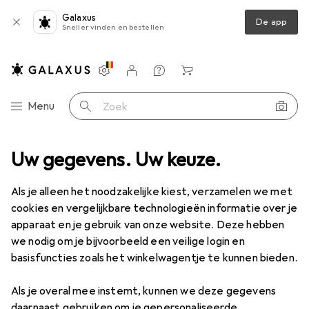
Galaxus
De app
Sneller vinden en bestellen
Instellingen
Klantenaccount
Produktvergelijking
Verlanglijstje
Winkelmandje
Categorie navigatie
Menu
Zoek op
Uw gegevens. Uw keuze.
Als je alleen het noodzakelijke kiest, verzamelen we met
cookies en vergelijkbare technologieën informatie over je
apparaat en je gebruik van onze website. Deze hebben
we nodig om je bijvoorbeeld een veilige login en
basisfuncties zoals het winkelwagentje te kunnen bieden.
Als je overal mee instemt, kunnen we deze gegevens
daarnaast gebruiken om je gepersonaliseerde