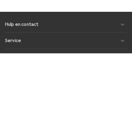
Hulp en contact
Service
Over Ons
Geeft als resultaat
Sociale media
Banen
Prijzen
Alle prijzen in EUR incl. BTW, plus
transportkosten
voor