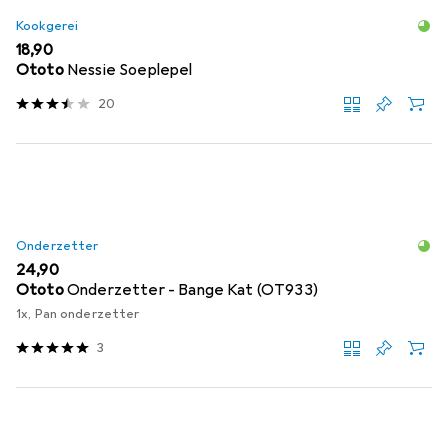
Kookgerei
EUR
18,90
Ototo
Nessie Soeplepel
20
Onderzetter
EUR
24,90
Ototo
Onderzetter - Bange Kat (OT933)
1x, Pan onderzetter
3