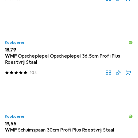
Kookgerei
EUR
18,79
WMF
Opscheplepel Opscheplepel 36,5cm Profi Plus
Roestvrij Staal
104
Kookgerei
EUR
19,55
WMF
Schuimspaan 30cm Profi Plus Roestvrij Staal