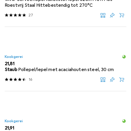
Roestvrij Staal Hittebestendig tot 270°C
27
Kookgerei
EUR
21,81
Staub
Pollepel/lepel met acaciahouten steel, 30 cm
16
Kookgerei
EUR
21,91