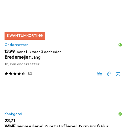
KWANTUMKORTING
Onderzetter
EUR
13,99
per stuk voor 3 eenheden
Bredemeijer
Jang
1x, Pan onderzetter
83
Kookgerei
EUR
23,71
WMF
Serveerlepel Kunststof lepel 32cm Profi Plus