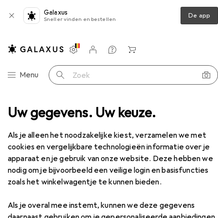
Galaxus
De app
Sneller vinden en bestellen
Instellingen
Klantenaccount
Produktvergelijking
Verlanglijstje
Winkelmandje
Categorie navigatie
Menu
Zoek op
erei
Uw gegevens. Uw keuze.
Pan + steelpan
Fiskars Pot Noordstaal 5L
Accessoires
EUR
151,93
Als je alleen het noodzakelijke kiest, verzamelen we met
Fiskars
Pot Noordstaal 5L
cookies en vergelijkbare technologieën informatie over je
Steelpan, Aluminium, Roestvrij staal, 32.80 x 15.30 cm
apparaat en je gebruik van onze website. Deze hebben we
nodig om je bijvoorbeeld een veilige login en basisfuncties
zoals het winkelwagentje te kunnen bieden.
Accessoires voor Fiskars Pot
Noordstaal 5L
Als je overal mee instemt, kunnen we deze gegevens
daarnaast gebruiken om je gepersonaliseerde aanbiedingen