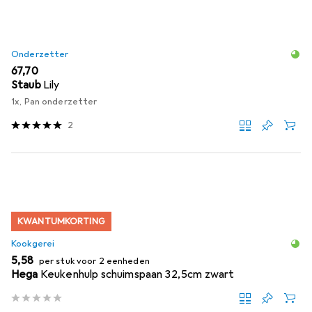
Onderzetter
EUR
67,70
Staub
Lily
1x, Pan onderzetter
2
KWANTUMKORTING
Kookgerei
EUR
5,58
per stuk voor 2 eenheden
Hega
Keukenhulp schuimspaan 32,5cm zwart