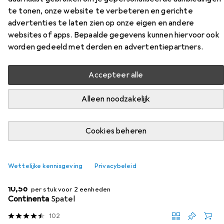
te tonen, onze website te verbeteren en gerichte
Vind passende accessoires voor de Fiskars Pot Noordstaal
advertenties te laten zien op onze eigen en andere
5L uit de categorieën Kookgerei, Pan deksel en
websites of apps. Bepaalde gegevens kunnen hiervoor ook
Onderzetter.
worden gedeeld met derden en advertentiepartners.
Populair
Kookgerei
Pan Deksel
Onderzetter
Accepteer alle
Alleen noodzakelijk
Relevantie
Productlijst
Cookies beheren
KWANTUMKORTING
Wettelijke kennisgeving
Privacybeleid
Kookgerei
EUR
10,56
per stuk voor 2 eenheden
Continenta
Spatel
102