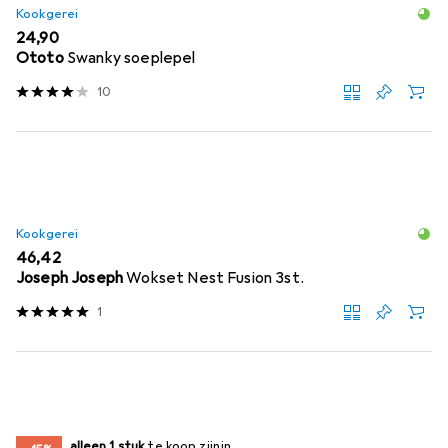
Kookgerei
EUR
24,90
Ototo
Swanky soeplepel
10
Kookgerei
EUR
46,42
Joseph Joseph
Wokset Nest Fusion 3st.
1
slechts 1 item
alleen 1 stuk
te koop zijn
te koop zijn