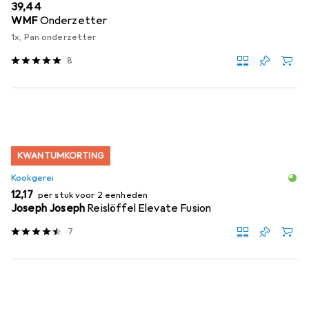
EUR
39,44
WMF
Onderzetter
1x, Pan onderzetter
8
KWANTUMKORTING
Kookgerei
EUR
12,17
per stuk voor 2 eenheden
Joseph Joseph
Reislöffel Elevate Fusion
7