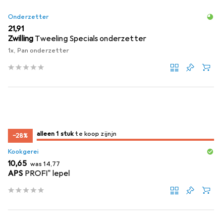
Onderzetter
EUR
21,91
Zwilling
Tweeling Specials onderzetter
1x, Pan onderzetter
slechts 1 item
alleen 1 stuk
te koop zijn
te koop zijn
−28%
Kookgerei
EUR
EUR
10,65
was
14,77
APS
PROFI" lepel