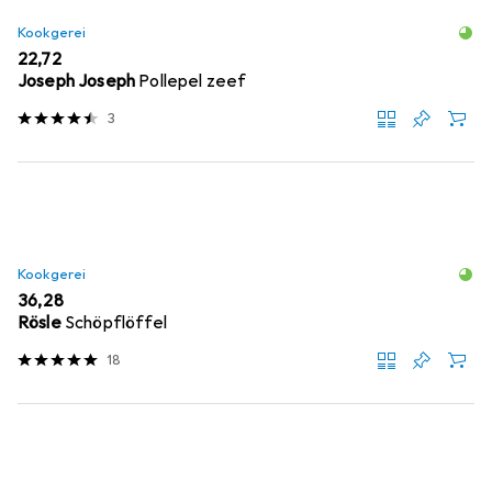
Kookgerei
EUR
22,72
Joseph Joseph
Pollepel zeef
3
Kookgerei
EUR
36,28
Rösle
Schöpflöffel
18