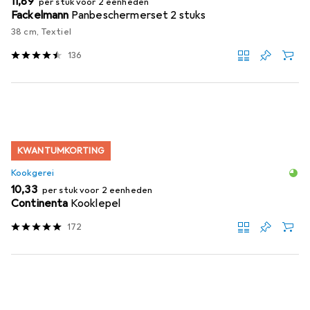
EUR
11,89
per stuk voor 2 eenheden
Fackelmann
Panbeschermerset 2 stuks
38 cm, Textiel
136
KWANTUMKORTING
Kookgerei
EUR
10,33
per stuk voor 2 eenheden
Continenta
Kooklepel
172