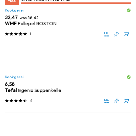
−15%
Kookgerei
EUR
EUR
32,47
was
38,42
WMF
Pollepel BOSTON
1
Kookgerei
EUR
6,58
Tefal
Ingenio Suppenkelle
4