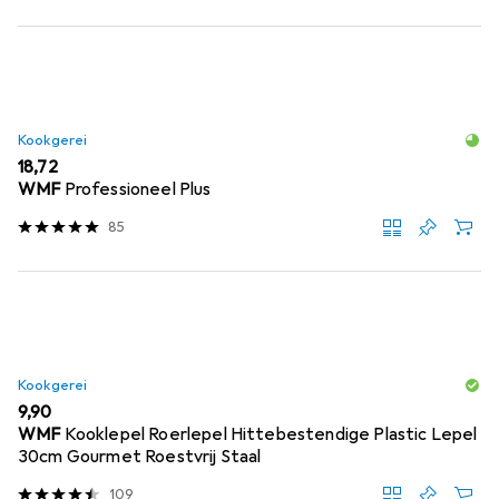
Kookgerei
EUR
18,72
WMF
Professioneel Plus
85
Kookgerei
EUR
9,90
WMF
Kooklepel Roerlepel Hittebestendige Plastic Lepel
30cm Gourmet Roestvrij Staal
109