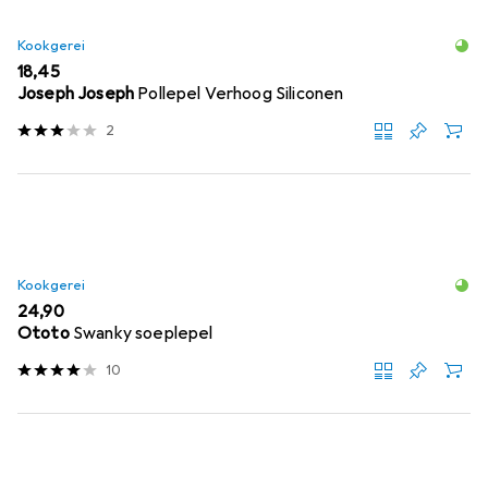
Kookgerei
EUR
18,45
Joseph Joseph
Pollepel Verhoog Siliconen
2
Kookgerei
EUR
24,90
Ototo
Swanky soeplepel
10