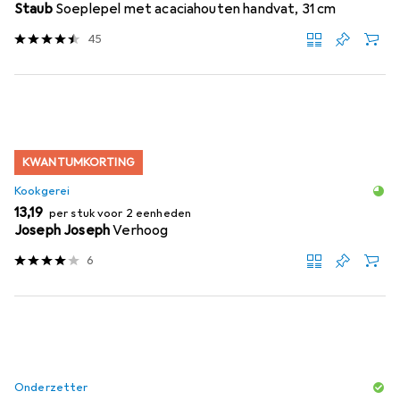
Staub
Soeplepel met acaciahouten handvat, 31 cm
45
KWANTUMKORTING
Kookgerei
EUR
13,19
per stuk voor 2 eenheden
Joseph Joseph
Verhoog
6
Onderzetter