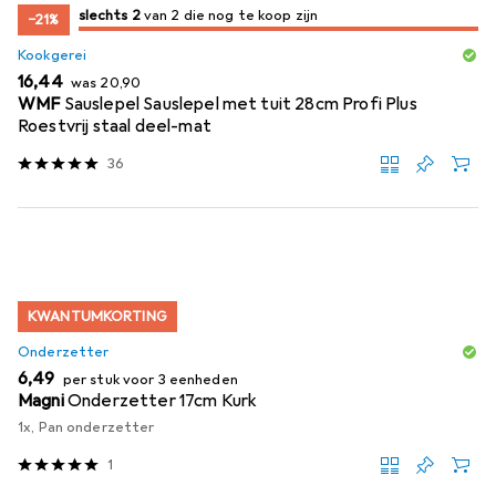
2
2
slechts 2
/ 2
/ 2 te koop zijn
van 2 die nog te koop zijn
−21%
Kookgerei
EUR
EUR
16,44
was
20,90
WMF
Sauslepel Sauslepel met tuit 28cm Profi Plus
Roestvrij staal deel-mat
36
KWANTUMKORTING
Onderzetter
EUR
6,49
per stuk voor 3 eenheden
Magni
Onderzetter 17cm Kurk
1x, Pan onderzetter
1